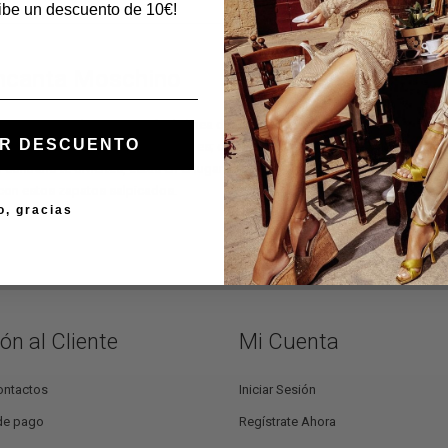
cibe un descuento de 10€!
ncanta Moschino
 con un toque de provocación, la línea de calzado
Love Moschino
es dicha po
R DESCUENTO
sume el corazón que la distingue, es; diseñado para la mujer apasionada y sed
l contrario te diviertes, estás en el lugar indicado. Aquí en Guidi Calzature en
con estos zapatos salpicados.
o, gracias
ón al Cliente
Mi Cuenta
ontactos
Iniciar Sesión
de pago
Regístrate Ahora