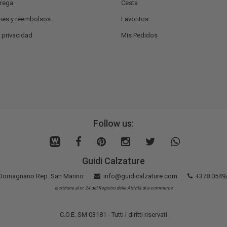
trega
Cesta
nes y reembolsos
Favoritos
e privacidad
Mis Pedidos
Follow us:
Guidi Calzature
5 Domagnano Rep. San Marino
info@guidicalzature.com
+378 0549
Iscrizione al nr. 24 del Registro delle Attività di e-commerce
C.O.E. SM 03181 - Tutti i diritti riservati