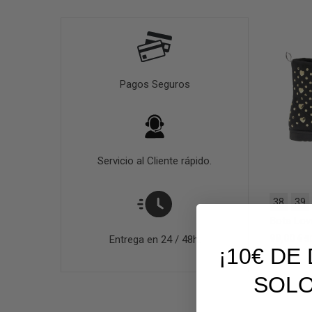
Pagos Seguros
Servicio al Cliente rápido.
38
39
Bota Lo
99,00 €
5
Entrega en 24 / 48h.
¡10€ D
SOLO