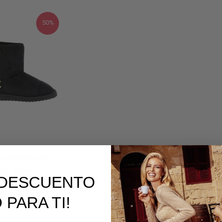
50%
ve Moschino UGG
198,00 €
0%
E DESCUENTO
 PARA TI!