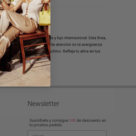
r la mayoría; 20 años de moda y lujo internacional. Esta línea,
uctora. Si estar en el centro de atención no te avergüenza
contrarás lo mejor de Love Moschino. Refleja tu alma en tus
Newsletter
Suscríbete y consigue
10€
de descuento en
tu proxímo pedido.
Email