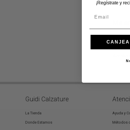
¡Regístrate y re
Email
Me e
Creativa y
CANJEA
como la re
pero por e
atuendos 
N
Guidi Calzature
Atenci
La Tienda
Ayuda y C
Donde Estamos
Métodos 