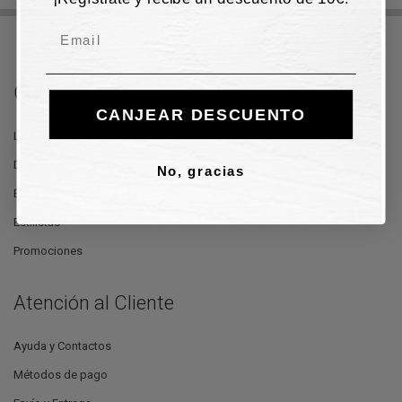
Email
Guidi Calzature
CANJEAR DESCUENTO
La Tienda
Donde Estamos
No, gracias
Blog
Estilistas
Promociones
Atención al Cliente
Ayuda y Contactos
Métodos de pago