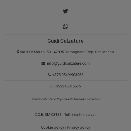
Guidi Calzature
Via XXV Marzo, 50 - 47895 Domagnano Rep. San Marino
info@guidicalzature.com
+378 0549/903962
+393346815675
Iscrizione al nr. 24 del Registro delle Attività di e-commerce
C.O.E. SM 03181 - Tutti i diritti riservati
Cookie policy
/
Privacy policy