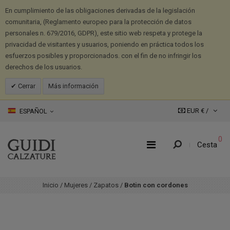
En cumplimiento de las obligaciones derivadas de la legislación
comunitaria, (Reglamento europeo para la protección de datos
personales n. 679/2016, GDPR), este sitio web respeta y protege la
privacidad de visitantes y usuarios, poniendo en práctica todos los
esfuerzos posibles y proporcionados. con el fin de no infringir los
derechos de los usuarios.
Cerrar
Más información
EUR € /
ESPAÑOL
0
Cesta
Inicio
/
Mujeres
/
Zapatos
/
Botin con cordones