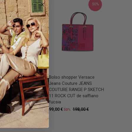
50%
50%
Bolso shopper Versace
Jeans Couture JEANS
billero Versace Jeans
COUTURE RANGE P SKETCH
 JEANS COUTURE
11 ROCK CUT de saffiano
 de piel negro
fucsia
249,00 €
50%
99,00 €
198,00 €
50%