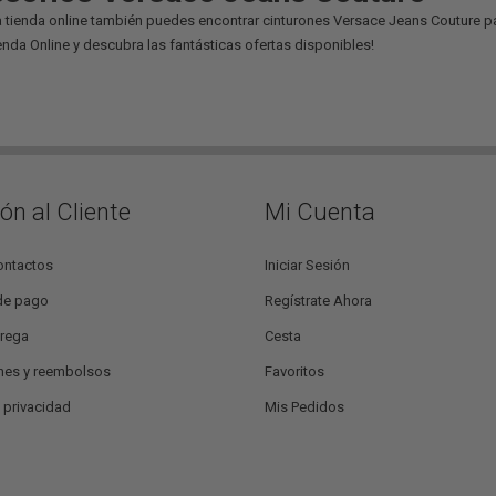
a tienda online también puedes encontrar cinturones Versace Jeans Couture par
enda Online y descubra las fantásticas ofertas disponibles!
ón al Cliente
Mi Cuenta
ontactos
Iniciar Sesión
de pago
Regístrate Ahora
trega
Cesta
nes y reembolsos
Favoritos
e privacidad
Mis Pedidos