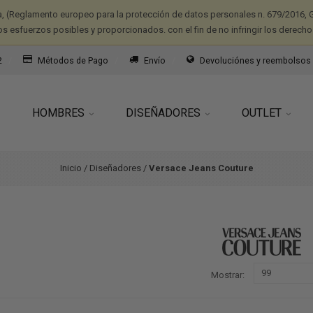
a, (Reglamento europeo para la protección de datos personales n. 679/2016, G
os esfuerzos posibles y proporcionados. con el fin de no infringir los derecho
2
Métodos de Pago
Envío
Devoluciónes y reembolsos
HOMBRES
DISEÑADORES
OUTLET
Inicio
/
Diseñadores
/
Versace Jeans Couture
Mostrar