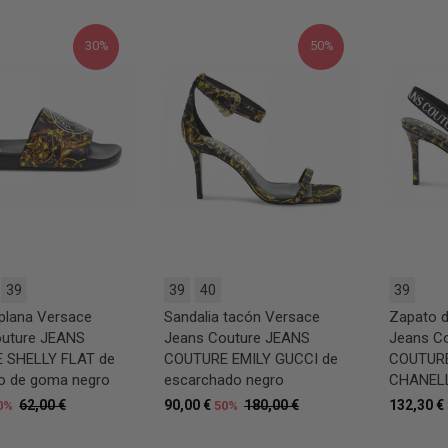
30%
50%
39
39
40
39
 plana Versace
Sandalia tacón Versace
Zapato d
outure JEANS
Jeans Couture JEANS
Jeans C
 SHELLY FLAT de
COUTURE EMILY GUCCI de
COUTUR
to de goma negro
escarchado negro
CHANELL 
62,00 €
90,00 €
180,00 €
132,30 €
0%
50%