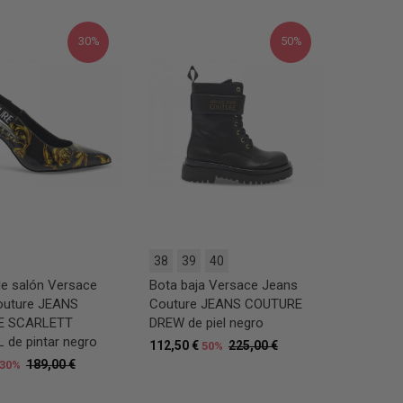
30%
50%
38
39
40
e salón Versace
Bota baja Versace Jeans
outure JEANS
Couture JEANS COUTURE
E SCARLETT
DREW de piel negro
de pintar negro
112,50 €
225,00 €
50%
189,00 €
30%