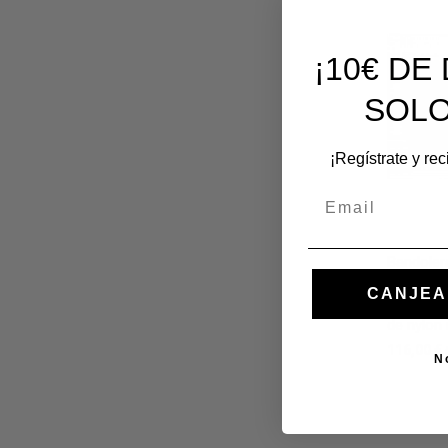
¡10€ D
SOLO
¡Regístrate y re
Email
Bandoler
Couture
CANJEA
RANGE F
de nylon
116,00 €
N