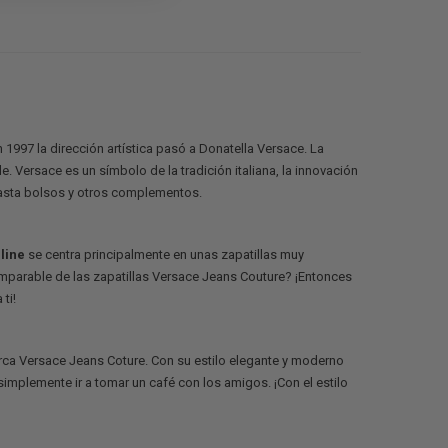
 1997 la dirección artística pasó a Donatella Versace. La
 Versace es un símbolo de la tradición italiana, la innovación
hasta bolsos y otros complementos.
line
se centra principalmente en unas zapatillas muy
comparable de las zapatillas Versace Jeans Couture? ¡Entonces
ti!
rca Versace Jeans Coture. Con su estilo elegante y moderno
simplemente ir a tomar un café con los amigos. ¡Con el estilo