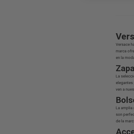
Vers
Versace ha
marca ofre
en la moda
Zapa
La selecc
elegantes 
ven a nues
Bols
La amplia 
son perfec
de la mar
Acce