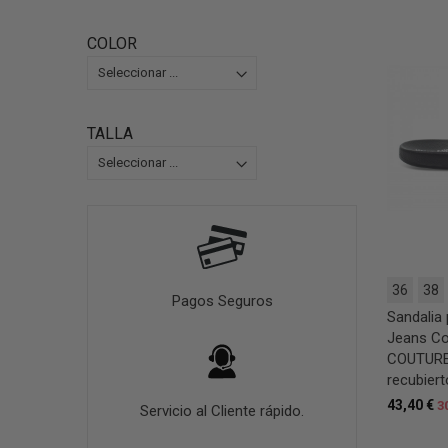
COLOR
TALLA
36
38
Pagos Seguros
Sandalia
Jeans C
COUTURE
recubier
43,40 €
3
Servicio al Cliente rápido.