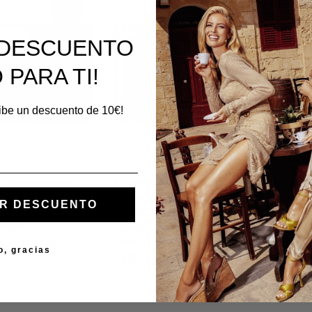
50%
50%
E DESCUENTO
 PARA TI!
cibe un descuento de 10€!
37
a Versace Jeans
Monedero Versace Jeans
 JEANS COUTURE
Couture JEANS COUTURE
Botin to
R DESCUENTO
 SKETCH 19 BUCKLE
RANGE A SKETCH 17
Couture
 negro
WALLET THELMA de saffiano
SCARLETT
negro
232,00 €
50%
124,50 €
o, gracias
44,50 €
89,00 €
50%