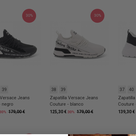
30%
30%
39
38
39
37
40
a Versace Jeans
Zapatilla Versace Jeans
Zapatill
- negro
Couture - blanco
Couture 
179,00 €
125,30 €
179,00 €
139,30 €
30%
30%