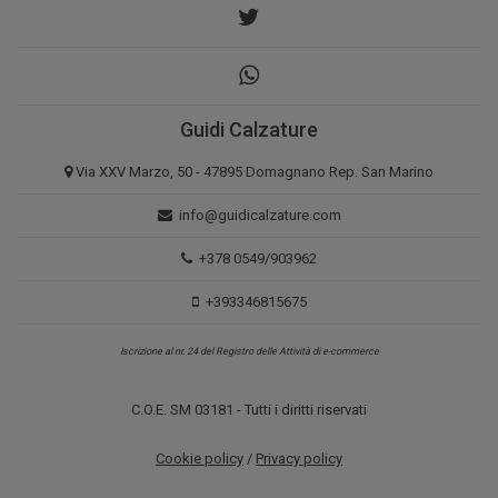
Guidi Calzature
Via XXV Marzo, 50 - 47895 Domagnano Rep. San Marino
info@guidicalzature.com
+378 0549/903962
+393346815675
Iscrizione al nr. 24 del Registro delle Attività di e-commerce
C.O.E. SM 03181 - Tutti i diritti riservati
Cookie policy
/
Privacy policy