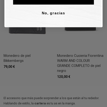
No, gracias
Monedero de piel
Monedero Cuoieria Fiorentina
Bikkembergs
WARM AND COLOUR
GRANDE COMPLETO de piel
79,00 €
negro
120,00 €
El accesorio que más puede sorprender a los que están al tu rededor.
Hablando de estilo, la
cartera
es tu as en la manga.