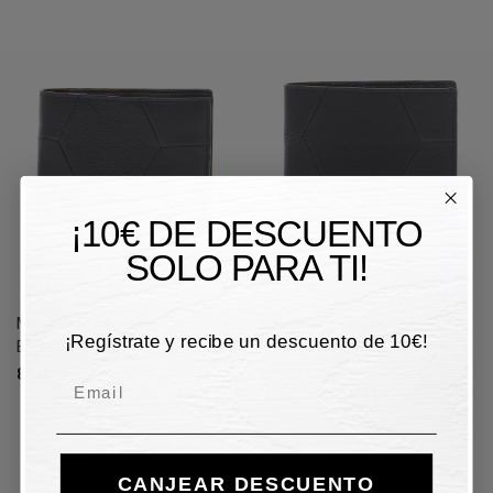
¡10€ DE DESCUENTO
SOLO PARA TI!
Monedero de piel
Monedero de piel
¡Regístrate y recibe un descuento de 10€!
Bikkembergs
Bikkembergs
89,00 €
59,00 €
Email
CANJEAR DESCUENTO