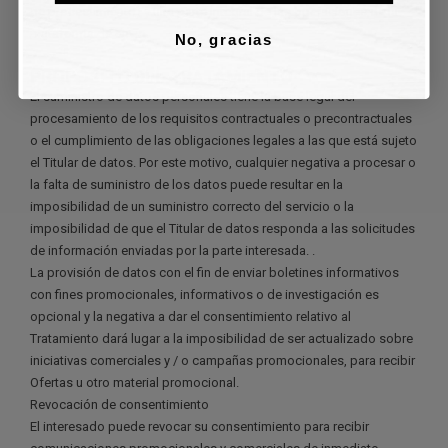
de procesamiento) y una parte integral de las operaciones de la
plataforma de envío.
No, gracias
PROPÓSITO DEL TRATAMIENTO
El suministro de datos personales tiene la base legal del
procesamiento de los requisitos contractuales o precontractuales
o el cumplimiento de las obligaciones legales a las que está sujeto
el Titular de datos. Por este motivo, cualquier negativa a procesar o
la falta de suministro de los datos puede resultar en la
imposibilidad de un suministro correcto del servicio o la
imposibilidad de que el Titular de datos responda a las solicitudes
de información enviadas por la parte interesada. .
La provisión de datos con el fin de enviar boletines informativos
con fines promocionales, informativos o de investigación es
opcional y la negativa a dar el consentimiento relativo al
Tratamiento dará lugar a la imposibilidad de ser actualizado sobre
iniciativas comerciales y / o campañas promocionales, para recibir
Ofertas u otro material promocional.
Revocación de consentimiento
El interesado puede revocar su consentimiento para recibir