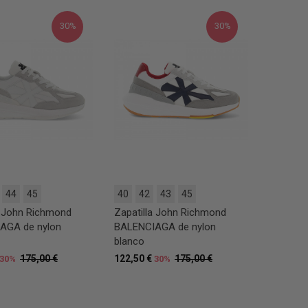
30%
30%
44
45
40
42
43
45
a John Richmond
Zapatilla John Richmond
AGA de nylon
BALENCIAGA de nylon
blanco
175,00 €
122,50 €
175,00 €
30%
30%