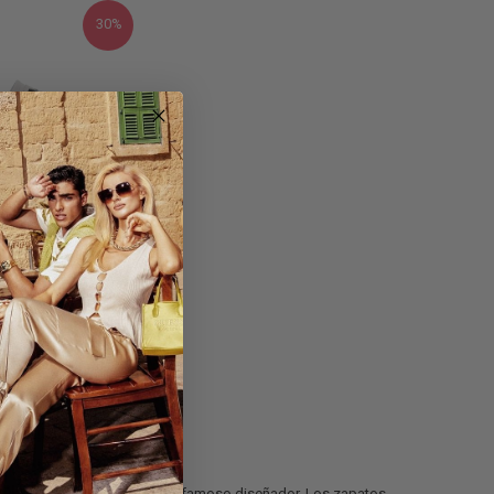
30%
a John Richmond -
195,00 €
30%
n de zapatillas de hombre del famoso diseñador. Los zapatos