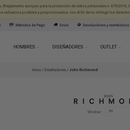
a, (Reglamento europeo para la protección de datos personales n. 679/2016, G
os esfuerzos posibles y proporcionados. con el fin de no infringir los derecho
2
Métodos de Pago
Envío
Devoluciónes y reembolsos
HOMBRES
DISEÑADORES
OUTLET
Inicio
/
Diseñadores
/
John Richmond
Mostrar