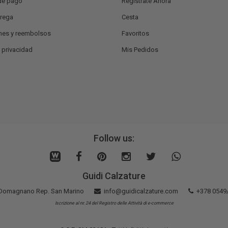
de pago
Regístrate Ahora
trega
Cesta
nes y reembolsos
Favoritos
e privacidad
Mis Pedidos
Follow us:
Guidi Calzature
5 Domagnano Rep. San Marino
info@guidicalzature.com
+378 0549
Iscrizione al nr. 24 del Registro delle Attività di e-commerce