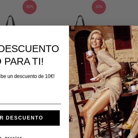
30%
30%
E DESCUENTO
 PARA TI!
cibe un descuento de 10€!
44
a John Richmond
Bandolera John Richmond
 BAG de piel negro
SHOULDER BAG de piel negro
Zapatill
blanco
179,00 €
132,30 €
189,00 €
30%
30%
136,50 €
R DESCUENTO
N RICHMOND
ría
"John Richmond"
del sitio web de Guidi Calzature presenta una selecció
o, gracias