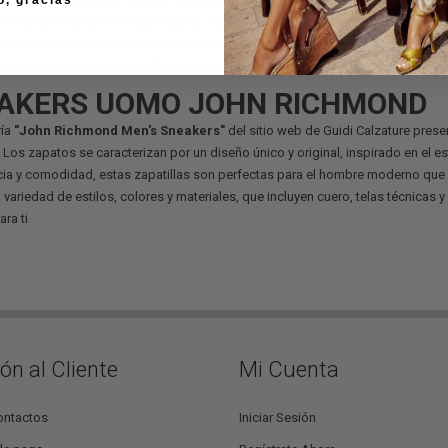
rizan por un diseño único y original, inspirado en el estilo streetwear y la 
 estas zapatillas son perfectas para el hombre moderno que ama estar siemp
ture y encuentra el par perfecto para ti.
AKERS UOMO JOHN RICHMOND
ría
"John Richmond Men's Sneakers"
del sitio web de Guidi Calzature pres
 Los zapatos se caracterizan por un diseño único y original, inspirado en el
ia y comodidad, estas zapatillas son perfectas para el hombre moderno que 
 variedad de estilos, colores y materiales, que incluyen cuero, telas técnicas y
ara ti
ón al Cliente
Mi Cuenta
ontactos
Iniciar Sesión