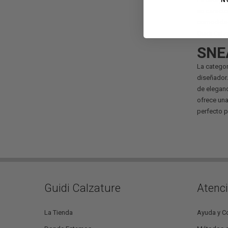
se caracte
comodidad,
Guidi Calza
SNE
La catego
diseñador.
de eleganc
ofrece una
perfecto p
Guidi Calzature
Atenci
La Tienda
Ayuda y C