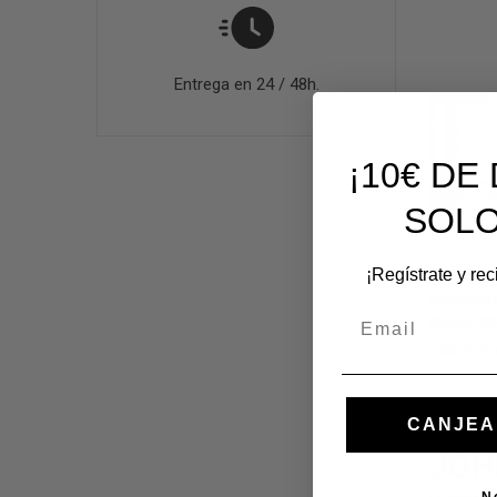
Entrega en 24 / 48h.
¡10€ D
SOLO
¡Regístrate y re
Bandoler
Email
SHOULDER
125,30 €
CANJEA
JOH
La catego
N