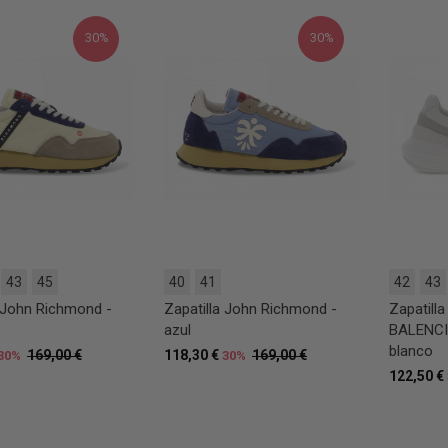
30%
30%
43
45
40
41
42
43
a John Richmond -
Zapatilla John Richmond -
Zapatill
azul
BALENCI
blanco
169,00 €
118,30 €
169,00 €
30%
30%
122,50 €