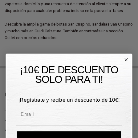
zapatos a domicilio y una respuesta de atención al cliente siempre a su
disposición para cualquier problema incluso en la posventa. fases.
Descubra la amplia gama de botas San Crispino, sandalias San Crispino
y mucho más en Guidi Calzature. También encontrarás una sección
Outlet con precios reducidos.
¡10€ DE DESCUENTO
SOLO PARA TI!
Guidi Calzature
¡Regístrate y recibe un descuento de 10€!
La Tienda
Email
Donde Estamos
Blog