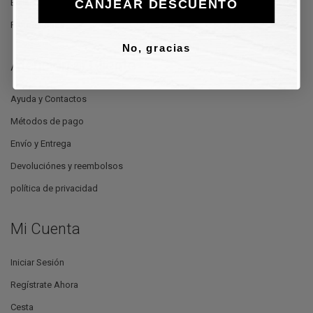
CANJEAR DESCUENTO
Estilistas
Promociones
No, gracias
Atención al Cliente
Ayuda y Contactos
Métodos de pago
Envío y Entrega
Devoluciónes y reembolsos
política de privacidad
Mi Cuenta
Iniciar Sesión
Regístrate Ahora
Cesta