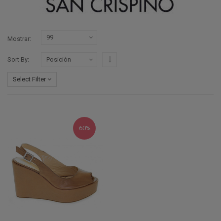
Mostrar
Configurar sentido descendente
Sort By
Select Filter
60%