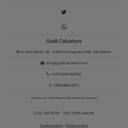
Guidi Calzature
Via XXV Marzo, 50 - 47895 Domagnano Rep. San Marino
info@guidicalzature.com
+378 0549/903962
+393346815675
Iscrizione al nr. 24 del Registro delle Attività di e-commerce
C.O.E. SM 03181 - Tutti i diritti riservati
Cookie policy
/
Privacy policy