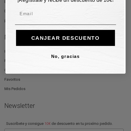
Envío y Entrega
Email
Devoluciónes y reembolsos
política de privacidad
Mi Cuenta
CANJEAR DESCUENTO
Iniciar Sesión
No, gracias
Regístrate Ahora
Cesta
Favoritos
Mis Pedidos
Newsletter
Suscríbete y consigue
10€
de descuento en tu proxímo pedido.