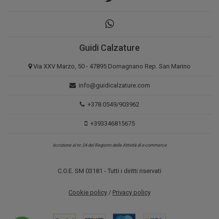
Guidi Calzature
Via XXV Marzo, 50 - 47895 Domagnano Rep. San Marino
info@guidicalzature.com
+378 0549/903962
+393346815675
Iscrizione al nr. 24 del Registro delle Attività di e-commerce
C.O.E. SM 03181 - Tutti i diritti riservati
Cookie policy
/
Privacy policy