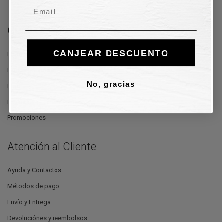
Email
Guidi Calzature
CANJEAR DESCUENTO
La Tienda
Donde Estamos
No, gracias
Blog
Estilistas
Promociones
Atención al Cliente
Ayuda y Contactos
Métodos de pago
Envío y Entrega
Devoluciónes y reembolsos