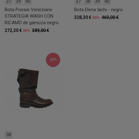
37
39
40
37
38
39
40
Bota Poesie Veneziane
Bota Elena Iachi - negro
STRATEGIA WASH CON
328,30 €
469,00 €
30%
RICAMO de gamuza negro
272,30 €
389,00 €
30%
40%
38