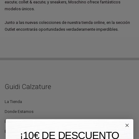
eacute; collet & eacute; y sneakers, Moschino ofrece fantásticos
modelos únicos.
Junto a las nuevas colecciones de nuestra tienda online, en la sección
Outlet encontrarás oportunidades verdaderamente imperdibles.
Guidi Calzature
La Tienda
Donde Estamos
Blog
Estilistas
¡10€ DE DESCUENTO