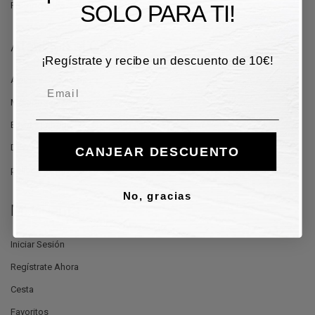
SOLO PARA TI!
Promociones
Atención al Cliente
¡Regístrate y recibe un descuento de 10€!
Ayuda y Contactos
Email
Métodos de pago
Envío y Entrega
Devoluciónes y reembolsos
CANJEAR DESCUENTO
política de privacidad
No, gracias
Mi Cuenta
Iniciar Sesión
Regístrate Ahora
Cesta
Favoritos