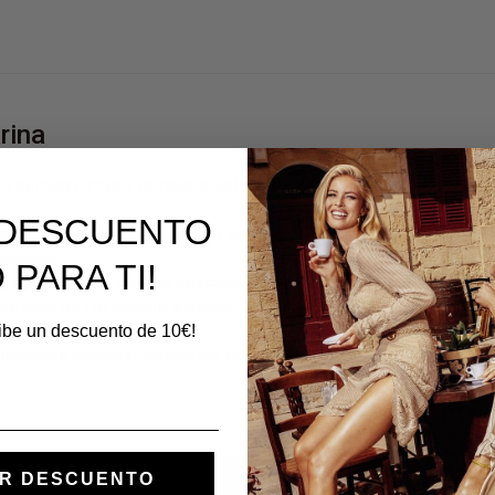
rina
s de mujer Fornarina se imponen en los años 90, con un estilo libre de cualqu
E DESCUENTO
tes y cosmopolitas, las zapatillas Fornarina se confirman como un must-have 
ernacional.
 PARA TI!
 y agrave; Italiano, el diseño característico, su comodidad y agrave; y el ini
es, dinámicas en cualquier situación.
cibe un descuento de 10€!
contrarás zapatillas Fornarina con descuento en Outlet.
R DESCUENTO