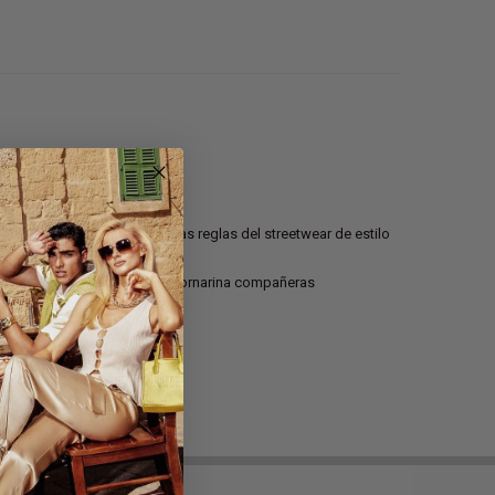
ier estereotipo.
joven y moderno, dictando las reglas del streetwear de estilo
mitable fondo Up hacen de las Fornarina compañeras