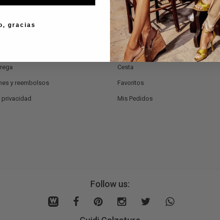
ón al Cliente
Mi Cuenta
o, gracias
ontactos
Iniciar Sesión
de pago
Regístrate Ahora
trega
Cesta
nes y reembolsos
Favoritos
e privacidad
Mis Pedidos
Follow us: