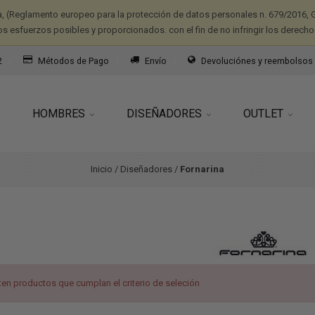
a, (Reglamento europeo para la protección de datos personales n. 679/2016, G
os esfuerzos posibles y proporcionados. con el fin de no infringir los derecho
2
Métodos de Pago
Envío
Devoluciónes y reembolsos
HOMBRES
DISEÑADORES
OUTLET
Inicio
/
Diseñadores
/
Fornarina
ten productos que cumplan el criterio de seleción