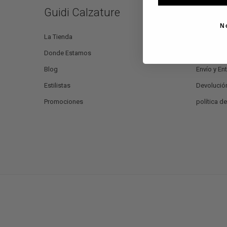
Guidi Calzature
Atenci
N
La Tienda
Ayuda y C
Donde Estamos
Métodos 
Blog
Envío y En
Estilistas
Devolució
Promociones
política d