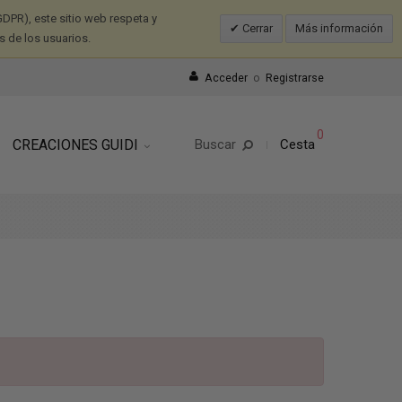
DPR), este sitio web respeta y
Cerrar
Más información
s de los usuarios.
Acceder
o
Registrarse
0
CREACIONES GUIDI
Buscar
Cesta