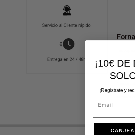
Servicio al Cliente rápido.
Forna
Los zapato
Entrega en 24 / 48h.
¡10€ D
Extravagan
a nivel int
SOLO
La calidad
inseparabl
¡Regístrate y re
También en
Email
CANJEA