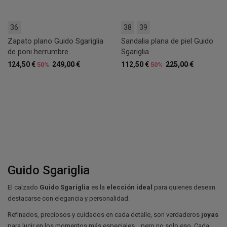
36
38
39
Zapato plano Guido Sgariglia
Sandalia plana de piel Guido
de poni herrumbre
Sgariglia
124,50 €
249,00 €
112,50 €
225,00 €
50%
50%
Guido Sgariglia
El calzado
Guido Sgariglia
es la
elección ideal
para quienes desean
destacarse con elegancia y personalidad.
Refinados, preciosos y cuidados en cada detalle, son verdaderos
joyas
para lucir en los momentos más especiales… pero no solo eso. Cada