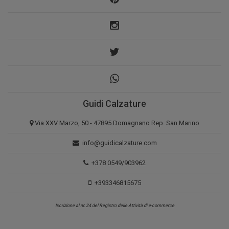
Guidi Calzature
Via XXV Marzo, 50 - 47895 Domagnano Rep. San Marino
info@guidicalzature.com
+378 0549/903962
+393346815675
Iscrizione al nr. 24 del Registro delle Attività di e-commerce