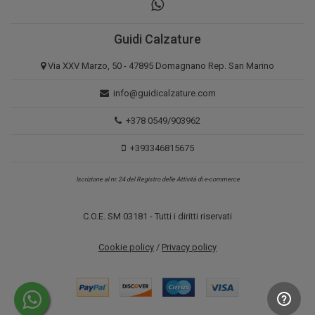
Guidi Calzature
Via XXV Marzo, 50 - 47895 Domagnano Rep. San Marino
info@guidicalzature.com
+378 0549/903962
+393346815675
Iscrizione al nr. 24 del Registro delle Attività di e-commerce
C.O.E. SM 03181 - Tutti i diritti riservati
Cookie policy
/
Privacy policy