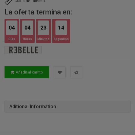
Guida de Tamano
La oferta termina en:
04
04
23
13
Días
Horas
Minutos
Segundos
Añadir al carrito
Aditional Information