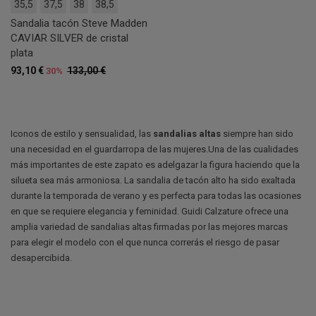
35,5
37,5
38
38,5
Sandalia tacón Steve Madden
CAVIAR SILVER de cristal
plata
93,10 €
133,00 €
30%
Iconos de estilo y sensualidad, las
sandalias altas
siempre han sido
una necesidad en el guardarropa de las mujeres.Una de las cualidades
más importantes de este zapato es adelgazar la figura haciendo que la
silueta sea más armoniosa. La sandalia de tacón alto ha sido exaltada
durante la temporada de verano y es perfecta para todas las ocasiones
en que se requiere elegancia y feminidad. Guidi Calzature ofrece una
amplia variedad de sandalias altas firmadas por las mejores marcas
para elegir el modelo con el que nunca correrás el riesgo de pasar
desapercibida.