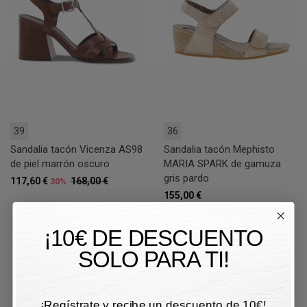
39
36
Sandalia tacón Vicenza AS98
Sandalia tacón Mephisto
de piel marrón oscuro
MARIA SPARK de gamuza
gris pardo
117,60 €
168,00 €
30%
155,00 €
¡10€ DE DESCUENTO
SOLO PARA TI!
¡Regístrate y recibe un descuento de 10€!