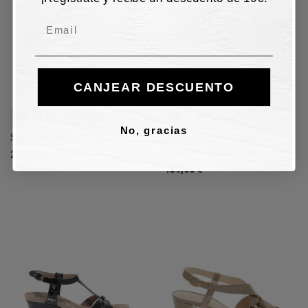
Email
CANJEAR DESCUENTO
36
38,5
39
39,5
38
No, gracias
Sandalia tacón Pitti Linea
Sandalia tacón Mephisto
FANIE de nubuck rojo
219,00 €
159,00 €