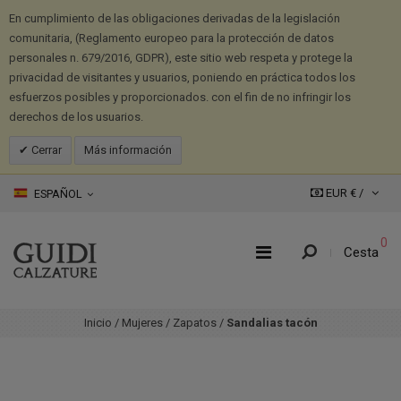
En cumplimiento de las obligaciones derivadas de la legislación
comunitaria, (Reglamento europeo para la protección de datos
personales n. 679/2016, GDPR), este sitio web respeta y protege la
privacidad de visitantes y usuarios, poniendo en práctica todos los
esfuerzos posibles y proporcionados. con el fin de no infringir los
derechos de los usuarios.
Cerrar
Más información
EUR € /
ESPAÑOL
0
Cesta
Inicio
/
Mujeres
/
Zapatos
/
Sandalias tacón