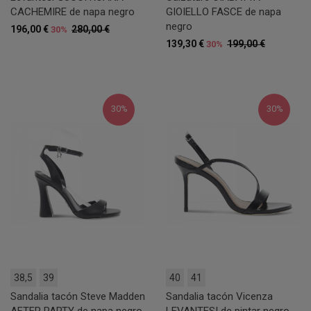
CACHEMIRE de napa negro
GIOIELLO FASCE de napa
negro
196,00 €
280,00 €
30%
139,30 €
199,00 €
30%
30%
30%
38,5
39
40
41
Sandalia tacón Steve Madden
Sandalia tacón Vicenza
AFTER PARTY de napa negro
LEVANTESI de pintar negro