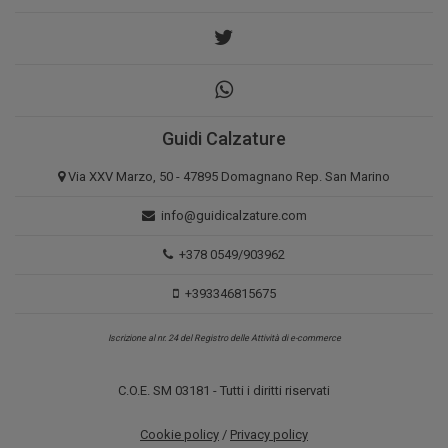
Guidi Calzature
Via XXV Marzo, 50 - 47895 Domagnano Rep. San Marino
info@guidicalzature.com
+378 0549/903962
+393346815675
Iscrizione al nr. 24 del Registro delle Attività di e-commerce
C.O.E. SM 03181 - Tutti i diritti riservati
Cookie policy
/
Privacy policy