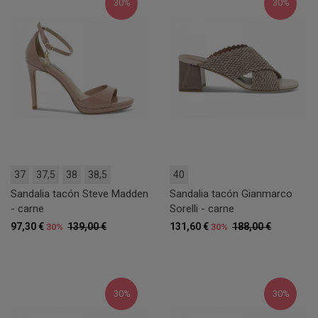
30%
30%
37
37,5
38
38,5
40
Sandalia tacón Steve Madden
Sandalia tacón Gianmarco
- carne
Sorelli - carne
97,30 €
139,00 €
131,60 €
188,00 €
30%
30%
30%
30%