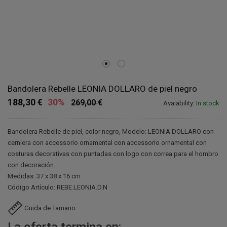
Bandolera Rebelle LEONIA DOLLARO de piel negro
188,30 €
30%
269,00 €
Avaiability:
In stock
Bandolera Rebelle de piel, color negro, Modelo: LEONIA DOLLARO con
cerniera con accessorio ornamental con accessorio ornamental con
costuras decorativas con puntadas con logo con correa para el hombro
con decoración.
Medidas: 37 x 38 x 16 cm.
Código Artículo: REBE.LEONIA.D.N
Guida de Tamano
La oferta termina en: