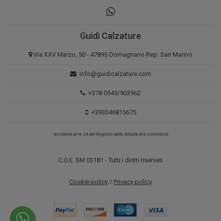
Guidi Calzature
Via XXV Marzo, 50 - 47895 Domagnano Rep. San Marino
info@guidicalzature.com
+378 0549/903962
+393346815675
Iscrizione al nr. 24 del Registro delle Attività di e-commerce
C.O.E. SM 03181 - Tutti i diritti riservati
Cookie policy
/
Privacy policy