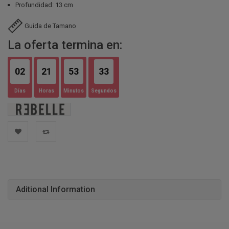
Profundidad: 13 cm
Guida de Tamano
La oferta termina en:
02
21
53
32
Días
Horas
Minutos
Segundos
Aditional Information