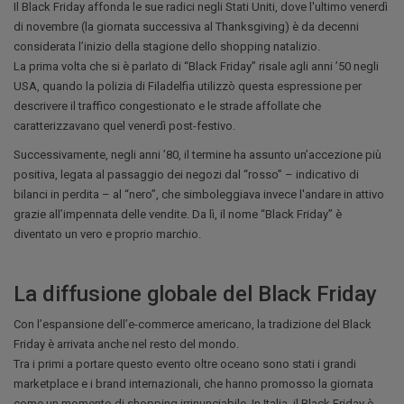
Il Black Friday affonda le sue radici negli Stati Uniti, dove l'ultimo venerdì
di novembre (la giornata successiva al Thanksgiving) è da decenni
considerata l’inizio della stagione dello shopping natalizio.
La prima volta che si è parlato di “Black Friday” risale agli anni ’50 negli
USA, quando la polizia di Filadelfia utilizzò questa espressione per
descrivere il traffico congestionato e le strade affollate che
caratterizzavano quel venerdì post-festivo.
Successivamente, negli anni ’80, il termine ha assunto un’accezione più
positiva, legata al passaggio dei negozi dal “rosso” – indicativo di
bilanci in perdita – al “nero”, che simboleggiava invece l'andare in attivo
grazie all’impennata delle vendite. Da lì, il nome “Black Friday” è
diventato un vero e proprio marchio.
La diffusione globale del Black Friday
Con l’espansione dell’e-commerce americano, la tradizione del Black
Friday è arrivata anche nel resto del mondo.
Tra i primi a portare questo evento oltre oceano sono stati i grandi
marketplace e i brand internazionali, che hanno promosso la giornata
come un momento di shopping irrinunciabile. In Italia, il Black Friday è