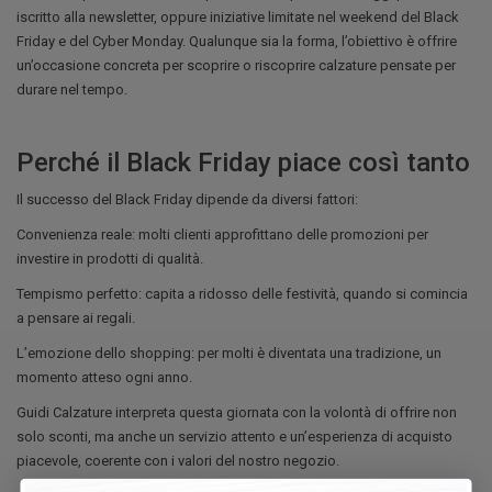
iscritto alla newsletter, oppure iniziative limitate nel weekend del Black
Friday e del Cyber Monday. Qualunque sia la forma, l’obiettivo è offrire
un’occasione concreta per scoprire o riscoprire calzature pensate per
durare nel tempo.
Perché il Black Friday piace così tanto
Il successo del Black Friday dipende da diversi fattori:
Convenienza reale: molti clienti approfittano delle promozioni per
investire in prodotti di qualità.
Tempismo perfetto: capita a ridosso delle festività, quando si comincia
a pensare ai regali.
L’emozione dello shopping: per molti è diventata una tradizione, un
momento atteso ogni anno.
Guidi Calzature interpreta questa giornata con la volontà di offrire non
solo sconti, ma anche un servizio attento e un’esperienza di acquisto
piacevole, coerente con i valori del nostro negozio.