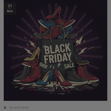
21
Nov
By
guidi guidi