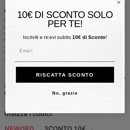
Conclusione
10€ DI SCONTO SOLO
PER TE!
Il Black Friday è un fenomeno che ha attraversato decenni e continenti,
trasformandosi da giornata caotica post-festiva a simbolo di shopping
e grandi occasioni.
Iscriviti e ricevi subito
10
€
di Sconto
!
Da
Guidi Calzature
rappresenta un’opportunità per mettere al centro i
clienti e offrire loro un momento speciale all’interno dell’anno,
Email
mantenendo sempre alta la qualità e la cura che contraddistinguono
ogni scelta del brand.
RISCATTA SCONTO
🛒 Approfitta delle offerte Black Friday
su Scarpe e Borse delle Nuove
Collezioni.
No, grazie
Utilizza i codici:
NEWORD
→ SCONTO 10€ →