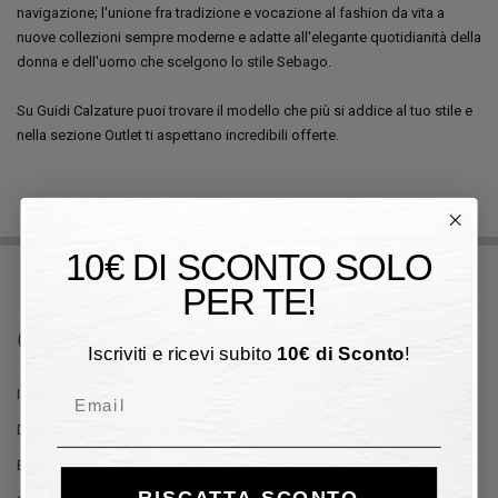
navigazione; l'unione fra tradizione e vocazione al fashion da vita a
nuove collezioni sempre moderne e adatte all'elegante quotidianità della
donna e dell'uomo che scelgono lo stile Sebago.
Su Guidi Calzature puoi trovare il modello che più si addice al tuo stile e
nella sezione Outlet ti aspettano incredibili offerte.
10€ DI SCONTO SOLO
PER TE!
Guidi Calzature
Iscriviti e ricevi subito
10
€
di Sconto
!
Email
Il Negozio
Dove Siamo
Blog
RISCATTA SCONTO