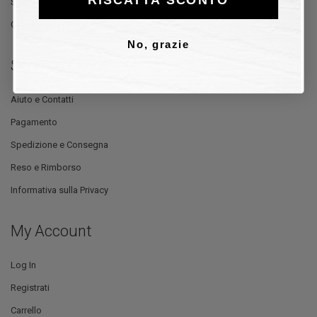
Stilisti
Offerte
No, grazie
Servizio Clienti
Aiuto e Contatti
Pagamento
Spedizione e Consegna
Reso e Rimborso
Informativa sulla Privacy
My Account
Log In
Registrati
Carrello