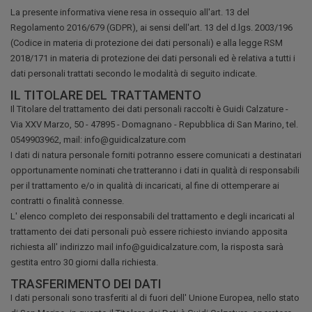
La presente informativa viene resa in ossequio all'art. 13 del
Regolamento 2016/679 (GDPR), ai sensi dell'art. 13 del d.lgs. 2003/196
(Codice in materia di protezione dei dati personali) e alla legge RSM
2018/171 in materia di protezione dei dati personali ed è relativa a tutti i
dati personali trattati secondo le modalità di seguito indicate.
IL TITOLARE DEL TRATTAMENTO
Il Titolare del trattamento dei dati personali raccolti è Guidi Calzature -
Via XXV Marzo, 50 - 47895 - Domagnano - Repubblica di San Marino, tel.
0549903962, mail: info@guidicalzature.com
I dati di natura personale forniti potranno essere comunicati a destinatari
opportunamente nominati che tratteranno i dati in qualità di responsabili
per il trattamento e/o in qualità di incaricati, al fine di ottemperare ai
contratti o finalità connesse.
L' elenco completo dei responsabili del trattamento e degli incaricati al
trattamento dei dati personali può essere richiesto inviando apposita
richiesta all' indirizzo mail info@guidicalzature.com, la risposta sarà
gestita entro 30 giorni dalla richiesta.
TRASFERIMENTO DEI DATI
I dati personali sono trasferiti al di fuori dell' Unione Europea, nello stato