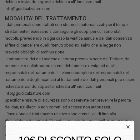
richiesto inviando apposita richiesta all' indirizzo mail
info@guidicalzature.com
MODALITA' DEL TRATTAMENTO
I dati personali sono trattati con strumenti automatizzati per il tempo
strettamente necessario a conseguire gli scopi per cui sono stati
raccolti, prevedendo in ogni caso la verifica annuale dei dati conservati
al fine di cancellare quelli ritenuti obsoleti, salvo che la legge non
preveda obblighi di archiviazione.
Il trattamento dei dati avviene di norma presso la sede del Titolare, da
personale o collaboratori esterni debitamente designati quali
responsabili del trattamento. L' elenco completo dei responsabili del
trattamento e degli Incaricati al trattamento dei dati personali può essere
richiesto inviando apposita richiesta all' indirizzo mail
info@guidicalzature.com.
Specifiche misure di sicurezza sono osservate per prevenire la perdita
dei dati, usi illeciti o non corretti ed accessi non autorizzati.
L'iscrizione e il trattamento relativo sono ritenuti validi fino alla
disiscrizione da parte dell'utente, presente in ogni email, oppure dopo
12 mesi dall'ultima comunicazione di cui abbia evidenza di interazione
diretta (click, apertura, risposta).
10€ DI SCONTO SOLO