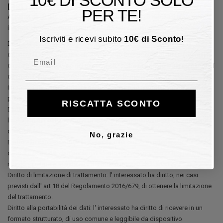
DIRITTI DELL' INTERESSATO
PER TE!
Ai sensi degli artt. 15 – 21 del Regolamento UE 2016/679 a ciascun
interessato vengono riconosciuti una serie di diritti.
Iscriviti e ricevi subito
10
€
di Sconto
!
Diritto di Accesso: l' interessato, ai sensi dell' art. 15, ha diritto di
ottenere la conferma che sia in corso un trattamento di dati personali
Email
che lo riguardano e, se del caso, di ottenerne copia. Ha inoltre il diritto di
ottenere l' accesso ai dati personali che lo riguardano e a ulteriori
informazioni quali la finalità del trattamento, le categorie di destinatari, il
periodo di conservazione dei dati e i diritti esercitabili.
RISCATTA SCONTO
Diritto di rettifica: l' interessato, ai sensi dell' art. 16, ha diritto di ottenere
la rettifica dei dati personali inesatti che lo riguardano o l' integrazione
degli stessi.
No, grazie
Diritto alla cancellazione: l' interessato ha diritto di ottenere la
cancellazione dei dati personali che lo riguardano, senza ingiustificato
ritardo, qualora sussista una dei motivi previsti dall' art. 17.
Diritto di limitazione di trattamento: l' interessato ha diritto, nei casi
previsti dall' art 18 del Regolamento 2016/679, di ottenere la limitazione
del trattamento.
Diritto alla portabilità dei dati: l' interessato ha diritto di ricevere in un
formato strutturato, di uso comune e leggibile da dispositivo