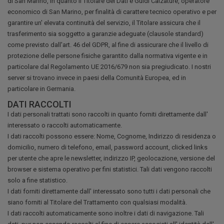
di San Marino, in quanto il Titolare dei Dati è Guidi Calzature, operatore
economico di San Marino, per finalità di carattere tecnico operativo e per
garantire un' elevata continuità del servizio, il Titolare assicura che il
trasferimento sia soggetto a garanzie adeguate (clausole standard)
come previsto dall'art. 46 del GDPR, al fine di assicurare che il livello di
protezione delle persone fisiche garantito dalla normativa vigente e in
particolare dal Regolamento UE 2016/679 non sia pregiudicato. I nostri
server si trovano invece in paesi della Comunità Europea, ed in
particolare in Germania.
DATI RACCOLTI
I dati personali trattati sono raccolti in quanto forniti direttamente dall'
interessato o raccolti automaticamente.
I dati raccolti possono essere: Nome, Cognome, Indirizzo di residenza o
domicilio, numero di telefono, email, password account, clicked links
per utente che apre le newsletter, indirizzo IP, geolocazione, versione del
browser e sistema operativo per fini statistici. Tali dati vengono raccolti
solo a fine statistico.
I dati forniti direttamente dall' interessato sono tutti i dati personali che
siano forniti al Titolare del Trattamento con qualsiasi modalità.
I dati raccolti automaticamente sono inoltre i dati di navigazione. Tali