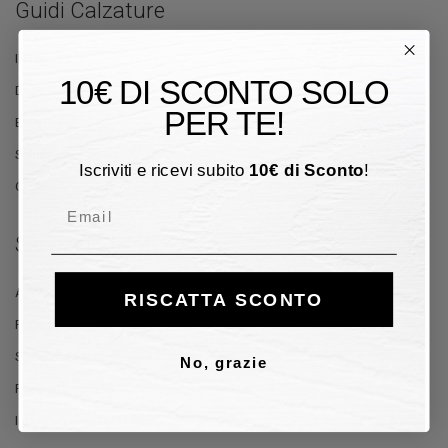
Guidi Calzature
Il Negozio
10€ DI SCONTO SOLO
Dove Siamo
PER TE!
Blog
Stilisti
Iscriviti e ricevi subito
10
€
di Sconto
!
Offerte
Email
Servizio Clienti
Aiuto e Contatti
RISCATTA SCONTO
Pagamento
Spedizione e Consegna
No, grazie
Reso e Rimborso
Informativa sulla Privacy