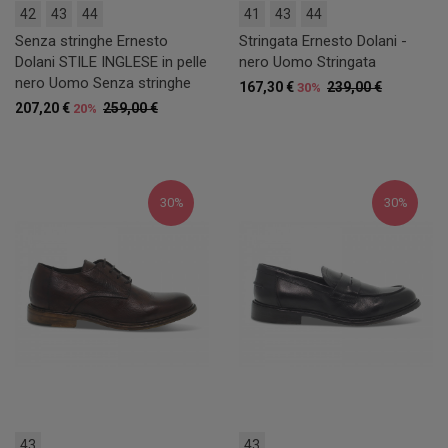
42
43
44
41
43
44
Senza stringhe Ernesto
Stringata Ernesto Dolani -
Dolani STILE INGLESE in pelle
nero Uomo Stringata
nero Uomo Senza stringhe
167,30 €
239,00 €
30%
207,20 €
259,00 €
20%
30%
30%
43
43