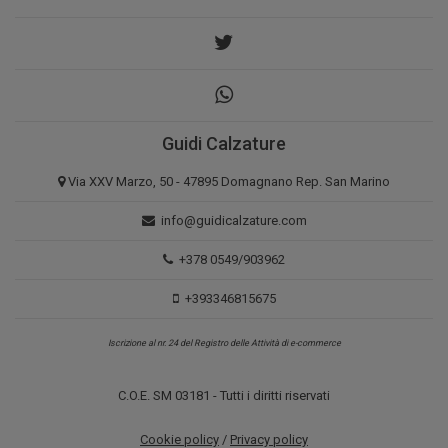
Guidi Calzature
Via XXV Marzo, 50 - 47895 Domagnano Rep. San Marino
info@guidicalzature.com
+378 0549/903962
+393346815675
Iscrizione al nr. 24 del Registro delle Attività di e-commerce
C.O.E. SM 03181 - Tutti i diritti riservati
Cookie policy
/
Privacy policy