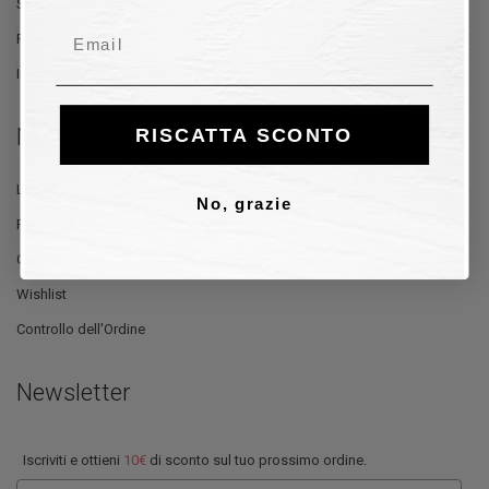
Spedizione e Consegna
Email
Reso e Rimborso
Informativa sulla Privacy
My Account
RISCATTA SCONTO
Log In
No, grazie
Registrati
Carrello
Wishlist
Controllo dell'Ordine
Newsletter
Iscriviti e ottieni
10€
di sconto sul tuo prossimo ordine.
Email