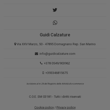
Guidi Calzature
Via XXV Marzo, 50 - 47895 Domagnano Rep. San Marino
info@guidicalzature.com
+378 0549/903962
+393346815675
Iscrizione al nr. 24 del Registro delle Attività di e-commerce
C.O.E. SM 03181 - Tutti i diritti riservati
Cookie policy
/
Privacy policy