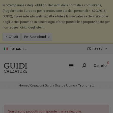
In ottemperanza degli obblighi derivanti dalla normativa comunitaria,
(Regolamento Europeo per la protezione dei dati personali n. 679/2016,
GDPR), il presente sito web rispetta e tutela la riservatezza dei visitatori e
degli utenti, ponendo in essere ogni sforzo possibile e proporzionato per
non ledere i diritti degli utenti.
Chiudi
Per Approfondire
EUR € /
ITALIANO
0
Carrello
Home
/
Creazioni Guidi
/
Scarpe Uomo
/
Tronchetti
Non ci sono prodotti corrispondenti alla selezione.