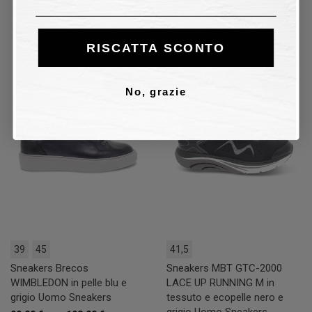
64,00 €
128,00 €
50%
RISCATTA SCONTO
50%
50%
No, grazie
39
45
41,5
Sneakers Brecos
Sneakers MBT GTC-2000
WIMBLEDON in pelle blu e
LACE UP RUNNING M in
grigio Uomo Sneakers
tessuto e ecopelle nero e