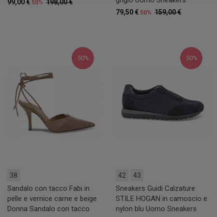
grigio Uomo Sneakers
99,00 €
198,00 €
50%
79,50 €
159,00 €
50%
50%
50%
38
42
43
Sandalo con tacco Fabi in
Sneakers Guidi Calzature
pelle e vernice carne e beige
STILE HOGAN in camoscio e
Donna Sandalo con tacco
nylon blu Uomo Sneakers