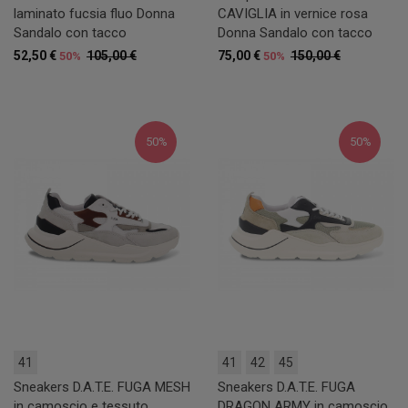
laminato fucsia fluo Donna
CAVIGLIA in vernice rosa
Sandalo con tacco
Donna Sandalo con tacco
52,50 €
105,00 €
75,00 €
150,00 €
50%
50%
50%
50%
41
41
42
45
Sneakers D.A.T.E. FUGA MESH
Sneakers D.A.T.E. FUGA
in camoscio e tessuto
DRAGON ARMY in camoscio