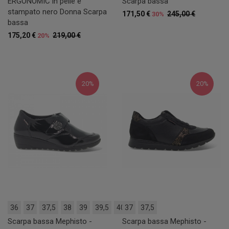
ERGONOMIC in pelle e
Scarpa bassa
stampato nero Donna Scarpa
171,50 €
245,00 €
30%
bassa
175,20 €
219,00 €
20%
20%
20%
36
37
37,5
38
39
39,5
40
37
37,5
Scarpa bassa Mephisto -
Scarpa bassa Mephisto -