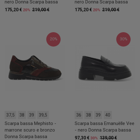
nero Donna Scarpa bassa
nero Donna Scarpa bassa
175,20 €
219,00 €
175,20 €
219,00 €
20%
20%
20%
30%
37,5
38
39
39,5
36
38
39
40
Scarpa bassa Mephisto -
Scarpa bassa Emanuèlle Vee
marrone scuro e bronzo
- nero Donna Scarpa bassa
Donna Scarpa bassa
97,30 €
139,00 €
30%