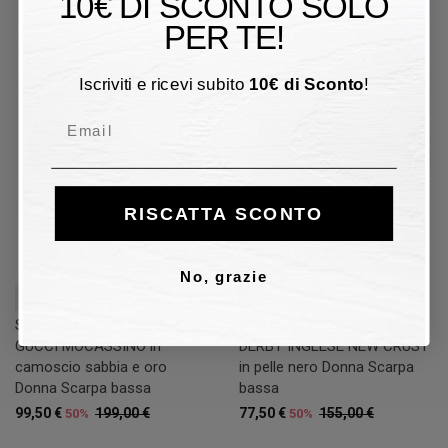
10€ DI SCONTO SOLO
PER TE!
50%
50%
Iscriviti e ricevi subito
10
€
di Sconto
!
Email
RISCATTA SCONTO
No, grazie
39
40
Scarpa bassa Jp David
Scarpa bassa Emanuèlle Vee
GUCCI MOCASSINO in
DERBY INGLESE NEW CRUST
camoscio sabbia e oro
in pelle nero Donna Scarpa
Donna Scarpa bassa
bassa
99,50 €
199,00 €
77,50 €
155,00 €
50%
50%