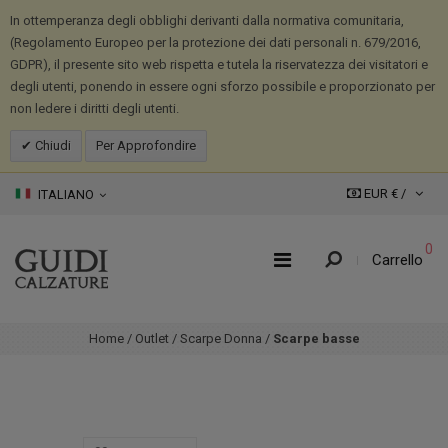
In ottemperanza degli obblighi derivanti dalla normativa comunitaria,
(Regolamento Europeo per la protezione dei dati personali n. 679/2016,
GDPR), il presente sito web rispetta e tutela la riservatezza dei visitatori e
degli utenti, ponendo in essere ogni sforzo possibile e proporzionato per
non ledere i diritti degli utenti.
Chiudi
Per Approfondire
EUR € /
ITALIANO
0
Carrello
Home
/
Outlet
/
Scarpe Donna
/
Scarpe basse