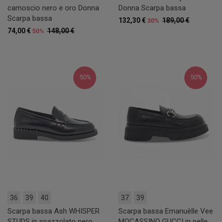
camoscio nero e oro Donna
Donna Scarpa bassa
Scarpa bassa
132,30 €
189,00 €
30%
74,00 €
148,00 €
50%
50%
50%
36
39
40
37
39
Scarpa bassa Ash WHISPER
Scarpa bassa Emanuèlle Vee
STUDS in spazzolato nero
MOCASSINO GUCCI in pelle