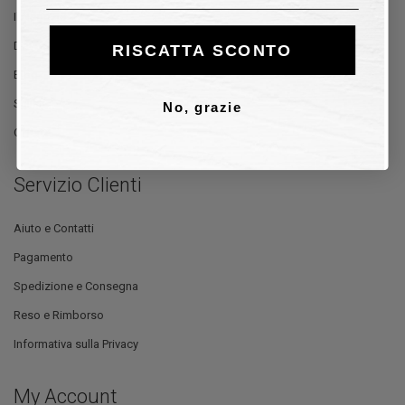
Il Negozio
Dove Siamo
RISCATTA SCONTO
Blog
Stilisti
No, grazie
Offerte
Servizio Clienti
Aiuto e Contatti
Pagamento
Spedizione e Consegna
Reso e Rimborso
Informativa sulla Privacy
My Account