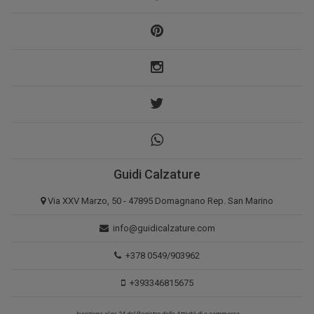
Guidi Calzature
Via XXV Marzo, 50 - 47895 Domagnano Rep. San Marino
info@guidicalzature.com
+378 0549/903962
+393346815675
Iscrizione al nr. 24 del Registro delle Attività di e-commerce