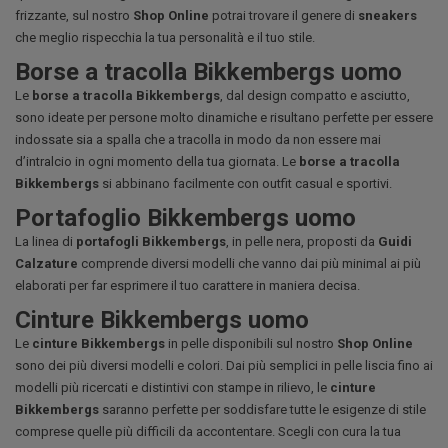
frizzante, sul nostro
Shop Online
potrai trovare il genere di
sneakers
che meglio rispecchia la tua personalità e il tuo stile.
Borse a tracolla Bikkembergs uomo
Le
borse a tracolla Bikkembergs
, dal design compatto e asciutto,
sono ideate per persone molto dinamiche e risultano perfette per essere
indossate sia a spalla che a tracolla in modo da non essere mai
d’intralcio in ogni momento della tua giornata. Le
borse a tracolla
Bikkembergs
si abbinano facilmente con outfit casual e sportivi.
Portafoglio Bikkembergs uomo
La linea di
portafogli Bikkembergs
, in pelle nera, proposti da
Guidi
Calzature
comprende diversi modelli che vanno dai più minimal ai più
elaborati per far esprimere il tuo carattere in maniera decisa.
Cinture Bikkembergs uomo
Le
cinture Bikkembergs
in pelle disponibili sul nostro
S
hop
Online
sono dei più diversi modelli e colori. Dai più semplici in pelle liscia fino ai
modelli più ricercati e distintivi con stampe in rilievo, le
cinture
Bikkembergs
saranno perfette per soddisfare tutte le esigenze di stile
comprese quelle più difficili da accontentare. Scegli con cura la tua