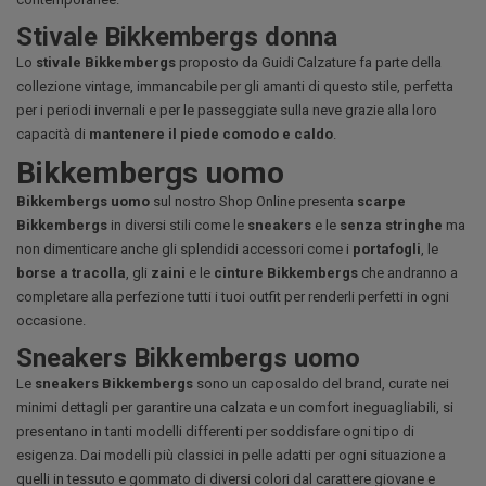
Stivale Bikkembergs donna
Lo
stivale Bikkembergs
proposto da Guidi Calzature fa parte della
collezione vintage, immancabile per gli amanti di questo stile, perfetta
per i periodi invernali e per le passeggiate sulla neve grazie alla loro
capacità di
mantenere il piede comodo e caldo
.
Bikkembergs uomo
Bikkembergs uomo
sul nostro Shop Online presenta
scarpe
Bikkembergs
in diversi stili come le
sneakers
e le
senza stringhe
ma
non dimenticare anche gli splendidi accessori come i
portafogli
, le
borse a tracolla
, gli
zaini
e le
cinture Bikkembergs
che andranno a
completare alla perfezione tutti i tuoi outfit per renderli perfetti in ogni
occasione.
Sneakers Bikkembergs uomo
Le
sneakers Bikkembergs
sono un caposaldo del brand, curate nei
minimi dettagli per garantire una calzata e un comfort ineguagliabili, si
presentano in tanti modelli differenti per soddisfare ogni tipo di
esigenza. Dai modelli più classici in pelle adatti per ogni situazione a
quelli in tessuto e gommato di diversi colori dal carattere giovane e