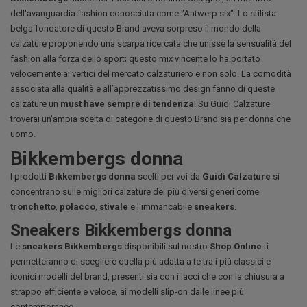
dell'avanguardia fashion conosciuta come "Antwerp six". Lo stilista
belga fondatore di questo Brand aveva sorpreso il mondo della
calzature proponendo una scarpa ricercata che unisse la sensualità del
fashion alla forza dello sport; questo mix vincente lo ha portato
velocemente ai vertici del mercato calzaturiero e non solo. La comodità
associata alla qualità e all’apprezzatissimo design fanno di queste
calzature un
must have sempre di tendenza
! Su Guidi Calzature
troverai un'ampia scelta di categorie di questo Brand sia per donna che
uomo.
Bikkembergs donna
I prodotti
Bikkembergs donna
scelti per voi da
Guidi Calzature
si
concentrano sulle migliori calzature dei più diversi generi come
tronchetto
,
polacco
,
stivale
e l'immancabile
sneakers
.
Sneakers Bikkembergs donna
Le
sneakers Bikkembergs
disponibili sul nostro
Shop Online
ti
permetteranno di scegliere quella più adatta a te tra i più classici e
iconici modelli del brand, presenti sia con i lacci che con la chiusura a
strappo efficiente e veloce, ai modelli slip-on dalle linee più
contemporanee.