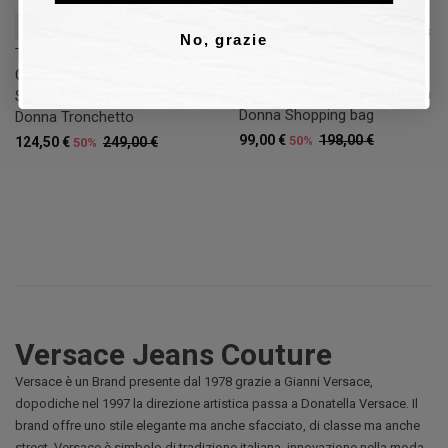
37
Shopping bag Versace Jeans
No, grazie
Couture JEANS COUTURE
Tronchetto Versace Jeans
RANGE P SKETCH 11 ROCK
Couture JEANS COUTURE
CUT in saffiano fucsia e viola
SCARLETT in pelle nero
Donna Shopping bag
Donna Tronchetto
99,00 €
198,00 €
50%
124,50 €
249,00 €
50%
Versace Jeans Couture
Versace è un Brand presente dal 1978 grazie a Gianni Versace,
dopodiche nel 1997 la direzione artistica passa a Donatella Versace. Il
brand offre uno stile elegante ma anche sfacciato, di classe ma anche
street. Versace è simbolo di tradizione italiana, innovazione nella moda.