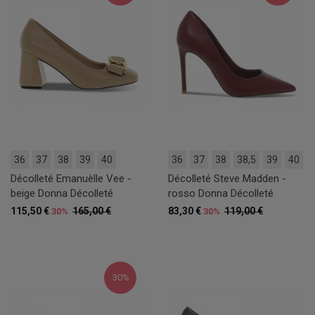
36
37
38
39
40
36
37
38
38,5
39
40
Décolleté Emanuèlle Vee -
Décolleté Steve Madden -
beige Donna Décolleté
rosso Donna Décolleté
115,50 €
165,00 €
83,30 €
119,00 €
30%
30%
30%