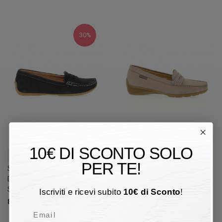
30%
10€ DI SCONTO SOLO
38
41
PER TE!
Scarpa bassa Clarks
Scarpa bassa Mephisto
DORAVILLE NEST Donna
NUBIA Donna Scarpa bassa
Scarpa bassa
Iscriviti e ricevi subito
10
€
di Sconto
!
159,00 €
80,50 €
115,00 €
30%
Email