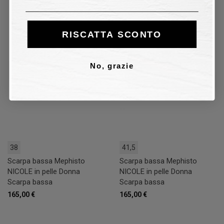
RISCATTA SCONTO
No, grazie
38
41,5
Scarpa bassa Mephisto
Scarpa bassa Mephisto
NICOLE in pelle Donna
NICOLE in pelle Donna
Scarpa bassa
Scarpa bassa
165,00 €
165,00 €