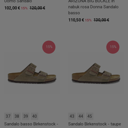
Uomo Sandalo
ARIZONA BIG BUCKLE in
nabuk rosa Donna Sandalo
102,00 €
120,00 €
15%
basso
110,50 €
130,00 €
15%
15%
15%
37
38
39
40
43
44
45
Sandalo basso Birkenstock -
Sandalo Birkenstock - taupe