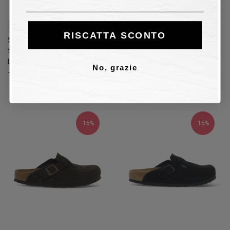
38
39
40
RISCATTA SCONTO
Sandalo basso Birkenstock -
Sandalo basso Birkenstock -
tabacco Donna Sandalo
marrone scuro Donna
basso
Sandalo basso
No, grazie
127,50 €
150,00 €
136,00 €
160,00 €
15%
15%
15%
15%