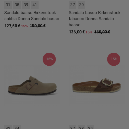
37
38
39
41
37
39
Sandalo basso Birkenstock -
Sandalo basso Birkenstock -
sabbia Donna Sandalo basso
tabacco Donna Sandalo
basso
127,50 €
150,00 €
15%
136,00 €
160,00 €
15%
15%
15%
42
44
37
38
39