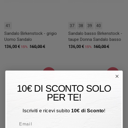
41
37
38
39
40
Sandalo Birkenstock - grigio
Sandalo basso Birkenstock -
Uomo Sandalo
taupe Donna Sandalo basso
136,00 €
160,00 €
136,00 €
160,00 €
15%
15%
15%
15%
10€ DI SCONTO SOLO
PER TE!
Iscriviti e ricevi subito
10
€
di Sconto
!
Email