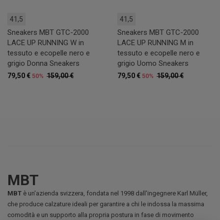
41,5
41,5
Sneakers MBT GTC-2000
Sneakers MBT GTC-2000
LACE UP RUNNING W in
LACE UP RUNNING M in
tessuto e ecopelle nero e
tessuto e ecopelle nero e
grigio Donna Sneakers
grigio Uomo Sneakers
79,50 €
159,00 €
79,50 €
159,00 €
50%
50%
MBT
MBT
è un'azienda svizzera, fondata nel 1998 dall'ingegnere Karl Müller,
che produce calzature ideali per garantire a chi le indossa la massima
comodità e un supporto alla propria postura in fase di movimento