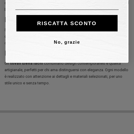
di studio e ricerca che permette alle
scarpe Elena Iachi
di soddisfare il
bisogno di moda e tendenza di ogni donna.
Elena Iachi tronchetti donna
RISCATTA SCONTO
Scopri i
tronchetti Elena Iachi
sul nostro Shop Online: stile semplice e
cura dei dettagli in ogni scarpa. Su Guidi Calzature troverai modelli
No, grazie
originali e alla moda da abbinare ai tuoi outfit, perfetti per le tue giornate.
Elena Iachi stivali donna
Gli
stivali Elena Iachi
combinano design contemporaneo e qualità
artigianale, perfetti per chi ama distinguersi con eleganza. Ogni modello
è realizzato con attenzione ai dettagli e materiali selezionati, per uno
stile unico e senza tempo.