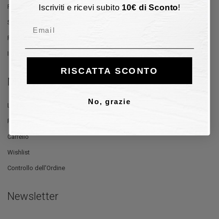
Iscriviti e ricevi subito
10
€
di Sconto
!
Pagamento
Spedizione e Consegna
Email
Reso e Rimborso
Informativa sulla Privacy
RISCATTA SCONTO
My Account
No, grazie
Log In
Registrati
Carrello
Wishlist
Controllo dell'Ordine
Newsletter