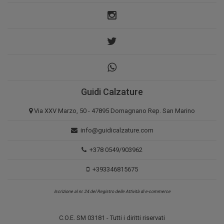
Guidi Calzature
Via XXV Marzo, 50 - 47895 Domagnano Rep. San Marino
info@guidicalzature.com
+378 0549/903962
+393346815675
Iscrizione al nr. 24 del Registro delle Attività di e-commerce
C.O.E. SM 03181 - Tutti i diritti riservati