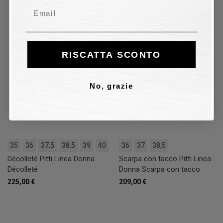
Email
RISCATTA SCONTO
No, grazie
35
36
37,5
38,5
39
40
36
37
38,5
Décolleté Pitti Linea Donna
Scarpa con tacco Pitti Linea
Décolleté
Donna Scarpa con tacco
225,00 €
209,00 €