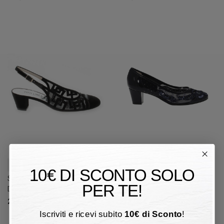
36
38,5
39
39,5
37,5
38
10€ DI SCONTO SOLO
Sandalo con tacco Pitti Linea
Décolleté Pitti Linea Donna
PER TE!
Donna Sandalo con tacco
Décolleté
219,00 €
228,00 €
Iscriviti e ricevi subito
10
€
di Sconto
!