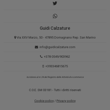
Guidi Calzature
Via XXV Marzo, 50 - 47895 Domagnano Rep. San Marino
info@guidicalzature.com
+378 0549/903962
+393346815675
Iscrizione al nr. 24 del Registro delle Attività di e-commerce
C.O.E. SM 03181 - Tutti i diritti riservati
Cookie policy
/
Privacy policy