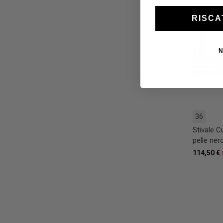
RISCA
N
36
Stivale 
pelle ner
114,50 €