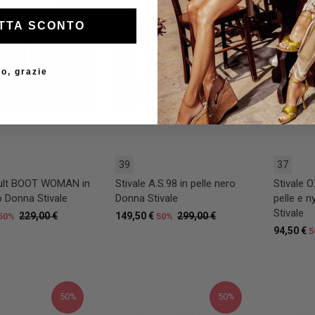
TTA SCONTO
o, grazie
39
37
Cult BOOT WOMAN in
Stivale A.S.98 in pelle nero
Stivale 
o Donna Stivale
Donna Stivale
pelle e 
Stivale
229,00 €
149,50 €
299,00 €
50%
50%
94,50 €
5
50%
50%