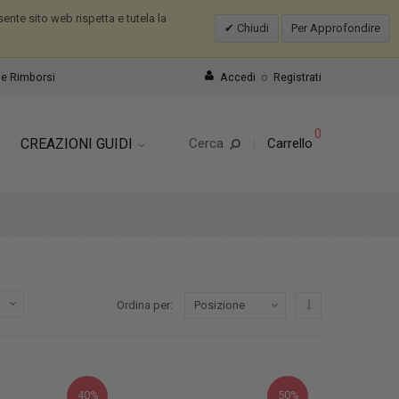
nte sito web rispetta e tutela la
Chiudi
Per Approfondire
e Rimborsi
Accedi
o
Registrati
0
CREAZIONI GUIDI
Cerca
Carrello
Imposta ordine d
Ordina per
40%
50%