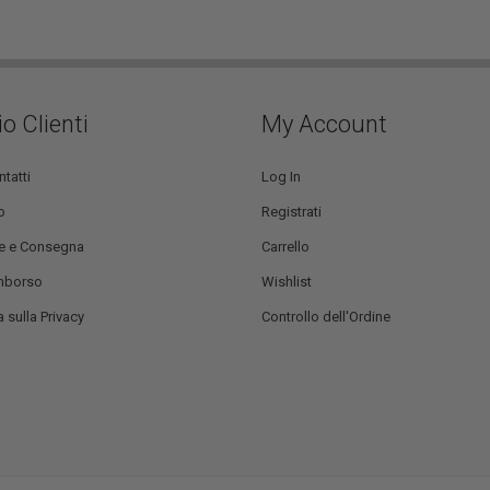
io Clienti
My Account
ntatti
Log In
o
Registrati
e e Consegna
Carrello
mborso
Wishlist
 sulla Privacy
Controllo dell'Ordine