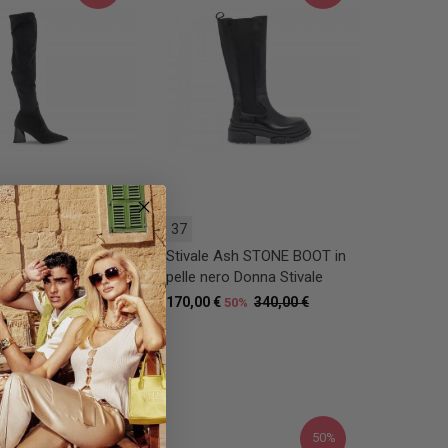
37,5
38
38,5
39
37
Steve Madden
Stivale Ash STONE BOOT in
E BLACK in
pelle nero Donna Stivale
 e microfibra nero
170,00 €
340,00 €
50%
ivale
150,00 €
0%
50%
50%