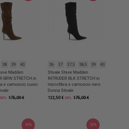
38
39
40
36
37
37,5
38,5
39
40
Steve Madden
Stivale Steve Madden
R BRW STRETCH in
INTRUDER BLK STRETCH in
ra e camoscio cuoio
microfibra e camoscio nero
ivale
Donna Stivale
175,00 €
122,50 €
175,00 €
30%
30%
50%
50%