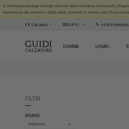
In ottemperanza degli obblighi derivanti dalla normativa comunitaria, (Regola
riservatezza dei visitatori e degli utenti, ponendo in essere ogni sforzo possib
EUR € /
ITALIANO
+378 054990396
DONNA
UOMO
S
FILTRI
BRAND