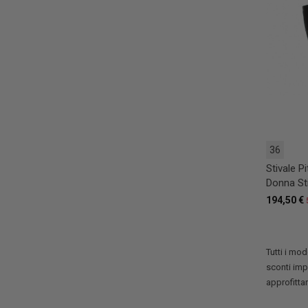
36
Stivale Pi
Donna St
194,50 €
Tutti i mode
sconti impe
approfittan