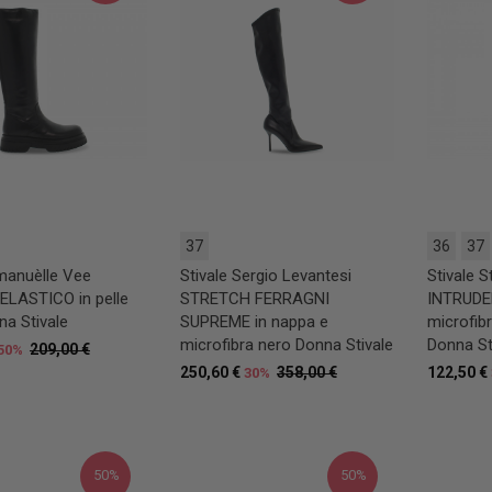
37
36
37
Emanuèlle Vee
Stivale Sergio Levantesi
Stivale 
ELASTICO in pelle
STRETCH FERRAGNI
INTRUDE
na Stivale
SUPREME in nappa e
microfib
microfibra nero Donna Stivale
Donna St
209,00 €
50%
250,60 €
358,00 €
122,50 €
30%
50%
50%