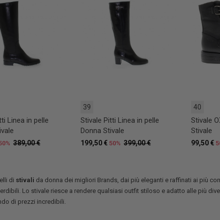
39
40
tti Linea in pelle
Stivale Pitti Linea in pelle
Stivale O
ivale
Donna Stivale
Stivale
389,00 €
199,50 €
399,00 €
99,50 €
50%
50%
5
lli di
stivali
da donna dei migliori Brands, dai più eleganti e raffinati ai più conf
rdibili. Lo stivale riesce a rendere qualsiasi outfit stiloso e adatto alle più di
do di prezzi incredibili.