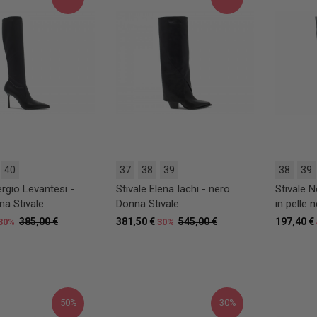
40
37
38
39
38
39
ergio Levantesi -
Stivale Elena Iachi - nero
Stivale
na Stivale
Donna Stivale
in pelle 
385,00 €
381,50 €
545,00 €
197,40 €
30%
30%
50%
30%