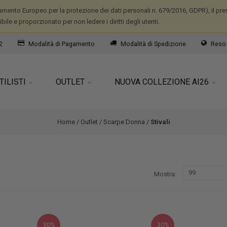
mento Europeo per la protezione dei dati personali n. 679/2016, GDPR), il prese
ile e proporzionato per non ledere i diritti degli utenti.
2
Modalità di Pagamento
Modalità di Spedizione
Reso 
TILISTI
OUTLET
NUOVA COLLEZIONE AI26
Home
/
Outlet
/
Scarpe Donna
/
Stivali
Mostra
30%
30%