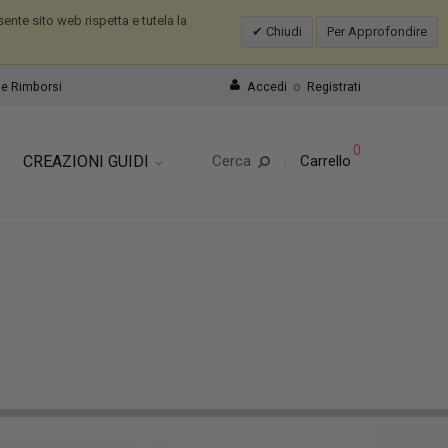
nte sito web rispetta e tutela la
Chiudi
Per Approfondire
e Rimborsi
Accedi
o
Registrati
0
CREAZIONI GUIDI
Cerca
Carrello