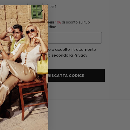
Newsletter
Iscriviti e ottieni
10€
di sconto sul tuo
prossimo ordine.
Email
Ho letto e accetto il trattamento
dei dati secondo la Privacy
Policy
RISCATTA CODICE