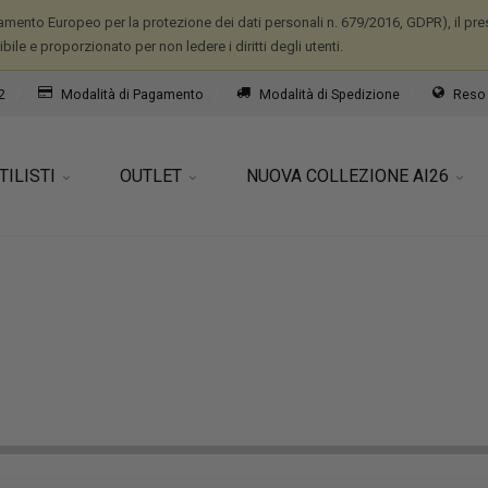
mento Europeo per la protezione dei dati personali n. 679/2016, GDPR), il prese
ile e proporzionato per non ledere i diritti degli utenti.
2
Modalità di Pagamento
Modalità di Spedizione
Reso 
TILISTI
OUTLET
NUOVA COLLEZIONE AI26