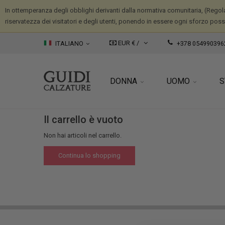
In ottemperanza degli obblighi derivanti dalla normativa comunitaria, (Regola
riservatezza dei visitatori e degli utenti, ponendo in essere ogni sforzo possib
EUR € /
ITALIANO
+378 054990396
DONNA
UOMO
S
Il carrello è vuoto
Non hai articoli nel carrello.
Continua lo shopping