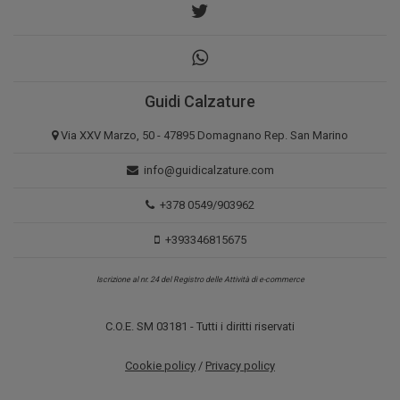
Guidi Calzature
Via XXV Marzo, 50 - 47895 Domagnano Rep. San Marino
info@guidicalzature.com
+378 0549/903962
+393346815675
Iscrizione al nr. 24 del Registro delle Attività di e-commerce
C.O.E. SM 03181 - Tutti i diritti riservati
Cookie policy
/
Privacy policy