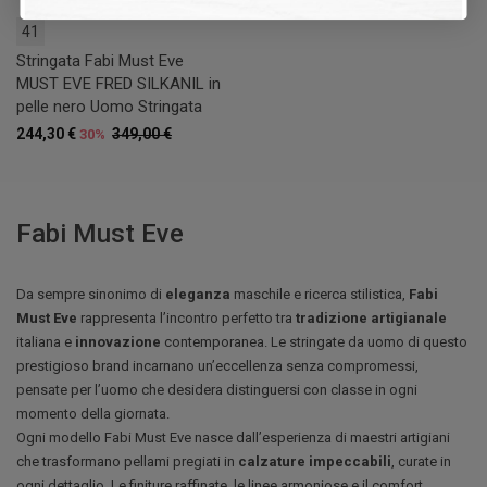
41
Stringata Fabi Must Eve
MUST EVE FRED SILKANIL in
pelle nero Uomo Stringata
244,30 €
349,00 €
30%
Fabi Must Eve
Da sempre sinonimo di
eleganza
maschile e ricerca stilistica,
Fabi
Must Eve
rappresenta l’incontro perfetto tra
tradizione artigianale
italiana e
innovazione
contemporanea. Le stringate da uomo di questo
prestigioso brand incarnano un’eccellenza senza compromessi,
pensate per l’uomo che desidera distinguersi con classe in ogni
momento della giornata.
Ogni modello Fabi Must Eve nasce dall’esperienza di maestri artigiani
che trasformano pellami pregiati in
calzature impeccabili
, curate in
ogni dettaglio. Le finiture raffinate, le linee armoniose e il comfort