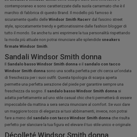
contemporaneo e sono caratterizzate dalla suola carrarmato che è il
marchio di fabbrica di questo Brand. Il modello più famoso è
sicuramente quello delle
Windsor Smith Racerr
dal fascino street
style, spiccatamente trendy e gettonatissime dalle fashion blogger di
tutto il mondo. Se anche tu ami esprimere la tua personalità rispettando
la moda più attuale non potrai rinunciare alle splendide
sneakers
firmate Windsor Smith
.
Sandali Windsor Smith donna
Il
Sandalo basso Windsor Smith donna
e il
sandalo con tacco
Windsor Smith donna
sono una scelta perfetta per chi cerca un'ondata
di freschezza per i suoi outfit. Questa tipologia di scarpa aperta
permette una perfetta aerazione del piede per garantire sempre una
freschezza da sogno. Il
sandalo basso Windsor Smith donna
si
adatta perfettamente ad uno stile casual chic che ti permetterà di essere
impeccabile da mattina a sera senza rinunciare al comfort. Se vuoi dare
un maggiore tocco di eleganza ai tuoi abbinamenti, invece, non potrai
fare a meno del
sandalo con tacco Windsor Smith donna
che risulta
perfetto per slanciare la tua figura ed elevare il tuo stile unico e originale.
Décolleté Windsor Smith donna