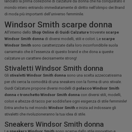
lanciato la prima collezione di calzature da donna che ha conquistato il
mondo intero entrando immediatamente di diritto nell’olimpo dei Brand
di moda più importanti dell’universo femminile.
Windsor Smith scarpe donna
All'interno dello
Shop Online di Guidi Calzature
troverete
scarpe
Windsor Smith donna
di diversi modelli, stili e colori. Le
scarpe
Windsor Smith
sono caratterizzate dalla loro inconfondibile suola
carrarmato che è l'essenza di questo brand e che dona a queste
calzature un carattere decisamente strong!
Stivaletti Windsor Smith donna
Gli
stivaletti Windsor Smith donna
sono una scelta azzeccatissima
per chi cerca la comodità di una sneakers con la forma di uno stivale.
Guidi Calzature propone diversi modelli di
polacco Windsor Smith
donna
e
tronchetto Windsor Smith donna
con diversi stili, modelli,
colori e altezze di tacco per soddisfare ogni esigenza di stile femminile!
Entra anche tu nel mondo
Windsor Smith
e inizia ad indossare gli
stivaletti che rivoluzioneranno la tua idea di stile.
Sneakers Windsor Smith donna
Le
sneakers Windsor Smith
sono scarpe dallo stile innovativo e