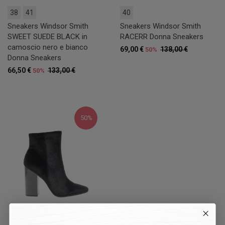
38
41
40
Sneakers Windsor Smith
Sneakers Windsor Smith
SWEET SUEDE BLACK in
RACERR Donna Sneakers
camoscio nero e bianco
69,00 €
138,00 €
50%
Donna Sneakers
66,50 €
133,00 €
50%
50%