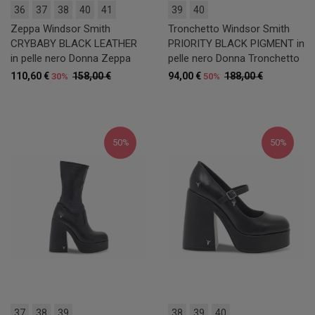
36
37
38
40
41
39
40
Zeppa Windsor Smith
Tronchetto Windsor Smith
CRYBABY BLACK LEATHER
PRIORITY BLACK PIGMENT in
in pelle nero Donna Zeppa
pelle nero Donna Tronchetto
110,60 €
158,00 €
94,00 €
188,00 €
30%
50%
50%
50%
37
38
39
38
39
40