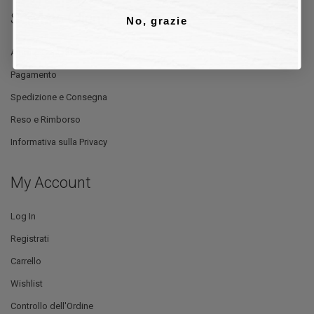
Servizio Clienti
No, grazie
Aiuto e Contatti
Pagamento
Spedizione e Consegna
Reso e Rimborso
Informativa sulla Privacy
My Account
Log In
Registrati
Carrello
Wishlist
Controllo dell'Ordine