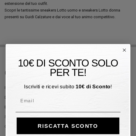
estensione del tuo outfit.
Scopri le tantissime sneakers Lotto uomo e sneakers Lotto donna
presenti su Guidi Calzature e dai voce al tuo animo competitivo.
10€ DI SCONTO SOLO
PER TE!
Guidi Calzature
Iscriviti e ricevi subito
10
€
di Sconto
!
Il Negozio
Dove Siamo
Email
Blog
Stilisti
RISCATTA SCONTO
Offerte