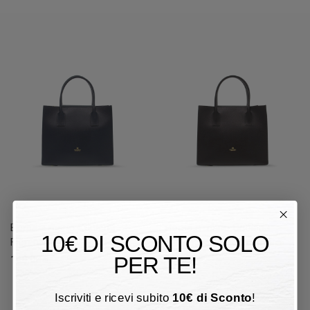
Borsa a mano Cuoieria
Borsa a mano Cuoieria
10€ DI SCONTO SOLO
Fiorentina - navy
Fiorentina - testa di moro
PER TE!
188,00 €
188,00 €
Iscriviti e ricevi subito
10
€
di Sconto
!