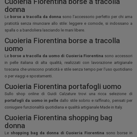
Cuoieria Fiorentina borse a tracolla
donna
Le
borse a tracolla da donna
sono l’accessorio perfetto per chi ama
praticità senza rinunciare allo stile: leggere e comode, si indossano a
spalla o a bandoliera lasciando le mani libere.
Cuoieria Fiorentina borse a tracolla
uomo
Le
borse a tracolla da uomo
di
Cuoieria Fiorentina
sono accessori
in pelle italiana di alta qualità, realizzati con lavorazione artigianale
toscana che uniscono praticità e stile senza tempo per l’uso quotidiano
o per viaggi e spostamenti.
Cuoieria Fiorentina portafogli uomo
Sullo shop online di Guidi Calzature trovi una ricca selezione di
portafogli da uomo in pelle
dallo stile sobrio e raffinato, pensati per
coniugare funzionalità quotidiana e qualità artigianale Made in Italy.
Cuoieria Fiorentina shopping bag
donna
Le
shopping bag da donna di Cuoieria Fiorentina
sono borse in