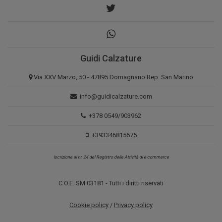
Guidi Calzature
Via XXV Marzo, 50 - 47895 Domagnano Rep. San Marino
info@guidicalzature.com
+378 0549/903962
+393346815675
Iscrizione al nr. 24 del Registro delle Attività di e-commerce
C.O.E. SM 03181 - Tutti i diritti riservati
Cookie policy
/
Privacy policy