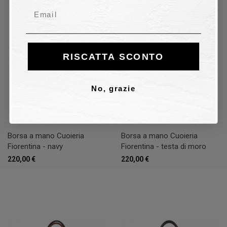
Email
RISCATTA SCONTO
No, grazie
Borsa a mano Cuoieria
Borsa a mano Cuoieria
Fiorentina - navy
Fiorentina - testa di moro
220,00 €
220,00 €