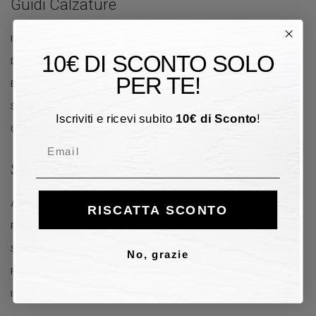
Guidi Calzature
Il Negozio
10€ DI SCONTO SOLO
Dove Siamo
PER TE!
Blog
Stilisti
Iscriviti e ricevi subito
10
€
di Sconto
!
Offerte
Email
Servizio Clienti
Aiuto e Contatti
RISCATTA SCONTO
Pagamento
Spedizione e Consegna
No, grazie
Reso e Rimborso
Informativa sulla Privacy