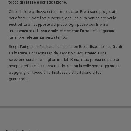
tocco di
classe
e
sofisticazione
.
Oltre alla loro bellezza esteriore, le scarpe Brera sono progettate
per offrire un
comfort
superiore, con una cura particolare per la
vestibilità
e il
supporto
del piede. Ogni passo con Brera è
un'esperienza di
lusso
e stile, che celebra l'
arte
dell'artigianato
italiano e l'
eleganza
senza tempo.
Scegli l'artigianalità italiana con le scarpe Brera disponibili su
Guidi
Calzature
. Consegna rapida, servizio clienti attento e una
selezione curata dei migliori modelli Brera, il tuo prossimo paio di
scarpe preferite ti sta aspettando. Scopri la collezione oggi stesso
e aggiungi un tocco di raffinatezza e stile italiano al tuo
guardaroba.