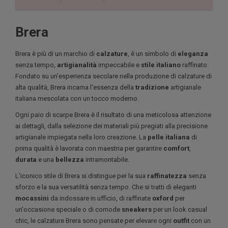
Brera
Brera è più di un marchio di
calzature
, è un simbolo di
eleganza
senza tempo,
artigianalità
impeccabile e
stile italiano
raffinato.
Fondato su un'esperienza secolare nella produzione di calzature di
alta qualità, Brera incarna l'essenza della
tradizione
artigianale
italiana mescolata con un tocco moderno.
Ogni paio di scarpe Brera è il risultato di una meticolosa attenzione
ai dettagli, dalla selezione dei materiali più pregiati alla precisione
artigianale impiegata nella loro creazione. La
pelle italiana
di
prima qualità è lavorata con maestria per garantire
comfort
,
durata
e una
bellezza
intramontabile.
L'iconico stile di Brera si distingue per la sua
raffinatezza
senza
sforzo e la sua versatilità senza tempo. Che si tratti di eleganti
mocassini
da indossare in ufficio, di raffinate
oxford
per
un'occasione speciale o di comode
sneakers
per un look casual
chic, le calzature Brera sono pensate per elevare ogni
outfit
con un