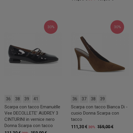
30%
30%
36
38
39
41
36
37
38
39
Scarpa con tacco Emanuèlle
Scarpa con tacco Bianca Di -
Vee DECOLLETE' AUDREY 3
cuoio Donna Scarpa con
CINTURINI in vernice nero
tacco
Donna Scarpa con tacco
111,30 €
159,00 €
30%
111,30 €
159,00 €