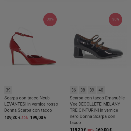
30%
30%
39
36
38
39
40
Scarpa con tacco Ncub
Scarpa con tacco Emanuèlle
LEVANTESI in vernice rosso
Vee DECOLLETE' MELANY
Donna Scarpa con tacco
TRE CINTURINI in vernice
nero Donna Scarpa con
139,30 €
199,00 €
30%
tacco
118,30 €
169,00 €
30%