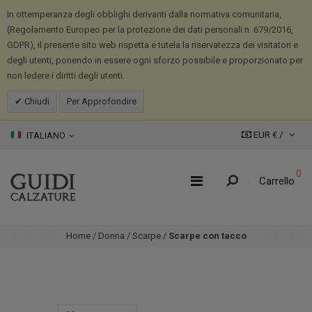
In ottemperanza degli obblighi derivanti dalla normativa comunitaria,
(Regolamento Europeo per la protezione dei dati personali n. 679/2016,
GDPR), il presente sito web rispetta e tutela la riservatezza dei visitatori e
degli utenti, ponendo in essere ogni sforzo possibile e proporzionato per
non ledere i diritti degli utenti.
Chiudi
Per Approfondire
EUR € /
ITALIANO
0
Carrello
Home
/
Donna
/
Scarpe
/
Scarpe con tacco