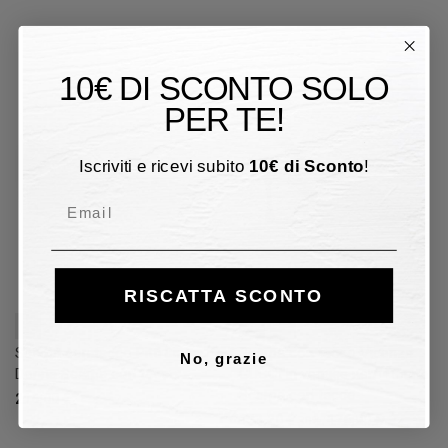
10€ DI SCONTO SOLO
30%
PER TE!
Iscriviti e ricevi subito
10
€
di Sconto
!
Email
RISCATTA SCONTO
36
37
40
Scarpa con tacco Pitti Linea
Scarpa con tacco Vicenza
No, grazie
Donna Scarpa con tacco
GUCCI in vernice nero Donna
Scarpa con tacco
216,00 €
123,20 €
176,00 €
30%