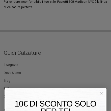
Per rendere inconfondibile il tuo stile, Paciotti 308 Madison NYC è la linea
di calzature perfetta.
Guidi Calzature
Il Negozio
Dove Siamo
Blog
Stilisti
Offerte
10€ DI SCONTO SOLO
Servizio Clienti