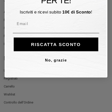
PER TE!
Iscriviti e ricevi subito
10
€
di Sconto
!
Aiuto e Contatti
Pagamento
Email
Spedizione e Consegna
Reso e Rimborso
RISCATTA SCONTO
Informativa sulla Privacy
My Account
No, grazie
Log In
Registrati
Carrello
Wishlist
Controllo dell'Ordine