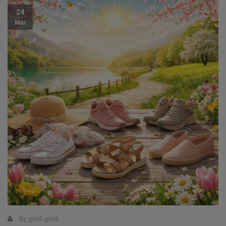
24
Mar
By
guidi guidi