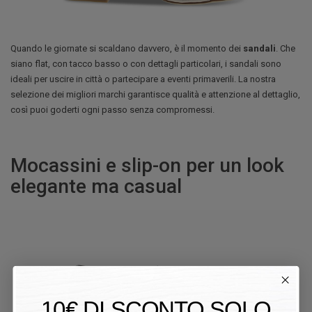
Quando le giornate si scaldano davvero, è il momento dei
sandali
. Che
siano flat, con tacco basso o con dettagli particolari, i sandali sono
ideali per uscire in città o partecipare a eventi primaverili. La nostra
selezione dei migliori marchi garantisce qualità e attenzione al dettaglio,
così puoi goderti ogni passo senza compromessi.
Mocassini e slip-on per un look
elegante ma casual
10€ DI SCONTO SOLO