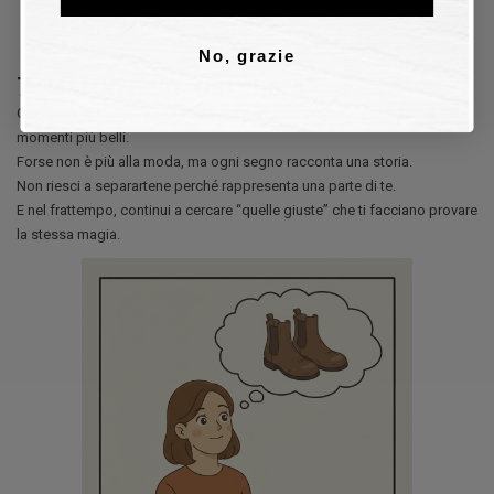
No, grazie
7. Hai un paio “del cuore”
Quel paio di scarpe consumato ma perfetto, che hai indossato nei
momenti più belli.
Forse non è più alla moda, ma ogni segno racconta una storia.
Non riesci a separartene perché rappresenta una parte di te.
E nel frattempo, continui a cercare “quelle giuste” che ti facciano provare
la stessa magia.