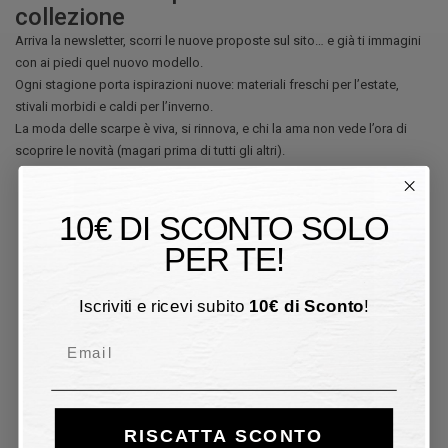
collezione
Arriva la newsletter, scorri le nuove proposte sul sito… e già ti immagini
con ai piedi quel nuovo modello.
Ogni stagione porta ispirazioni nuove: materiali freschi per l’estate,
stivali morbidi e caldi per l’inverno.
La moda delle scarpe è viva, si rinnova, e chi la ama non vede l’ora di
scoprire le novità (magari prima di tutti gli altri).
10€ DI SCONTO SOLO
PER TE!
Iscriviti e ricevi subito
10
€
di Sconto
!
Email
RISCATTA SCONTO