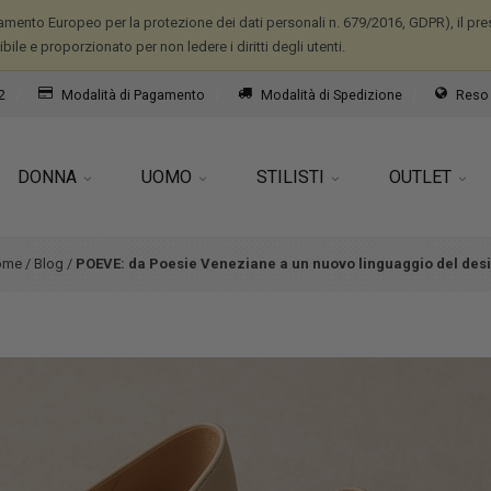
mento Europeo per la protezione dei dati personali n. 679/2016, GDPR), il prese
ile e proporzionato per non ledere i diritti degli utenti.
2
Modalità di Pagamento
Modalità di Spedizione
Reso 
DONNA
UOMO
STILISTI
OUTLET
ome
/
Blog
/
POEVE: da Poesie Veneziane a un nuovo linguaggio del des