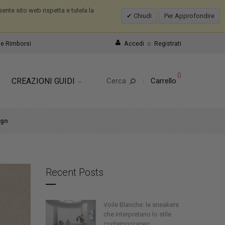
nte sito web rispetta e tutela la
Chiudi
Per Approfondire
e Rimborsi
Accedi
o
Registrati
0
CREAZIONI GUIDI
Cerca
Carrello
ign
Recent Posts
Voile Blanche: le sneakers
che interpretano lo stile
contemporaneo