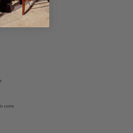
e
olo come