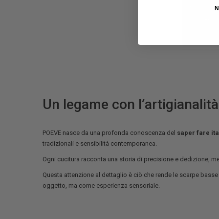
N
Un legame con l’artigianalità
POEVE nasce da una profonda conoscenza del
saper fare it
tradizionali e sensibilità contemporanea.
Ogni cucitura racconta una storia di precisione e dedizione, ment
Questa attenzione al dettaglio è ciò che rende le scarpe bass
oggetto, ma come esperienza sensoriale.