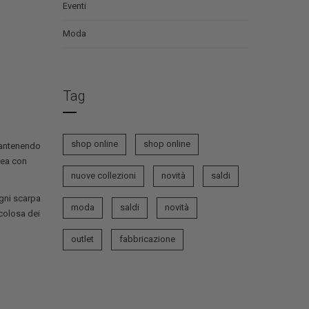
Eventi
Moda
Tag
shop online
shop online
mantenendo
nea con
nuove collezioni
novità
saldi
Ogni scarpa
moda
saldi
novità
icolosa dei
outlet
fabbricazione