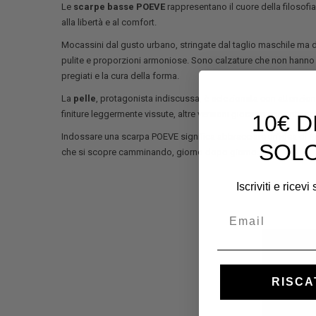
Le
scarpe basse POEVE
rappresentano il cuore della filosof
alla libertà e al comfort.
Mocassini dal gusto urbano, stringate dal taglio maschile ma d
pulite e proporzioni armoniose. Sono calzature che non hanno 
pregiati e la cura della forma.
La
pelle
, protagonista indiscussa, è selezionata con attenzio
finiture leggermente vissute, altre versioni giocano con tinte neu
10€ 
Indossare una scarpa POEVE significa abbracciare un’idea di
l
SOLO
che si scopre camminando, giorno dopo giorno.
Iscriviti e ricev
Email
RISCA