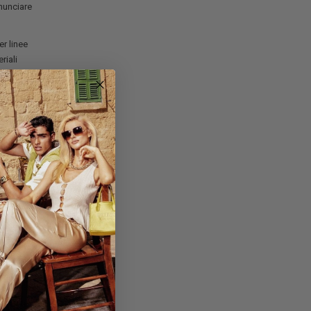
nunciare
r linee
riali
 mostrano
 bellezza