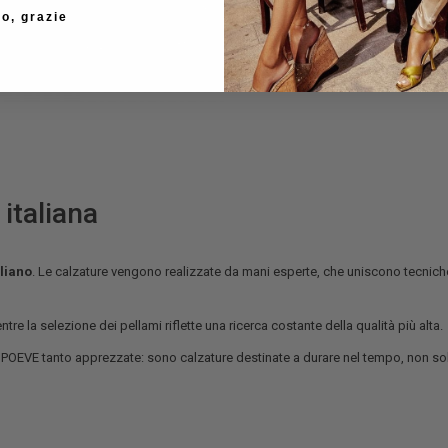
o, grazie
 italiana
aliano
. Le calzature vengono realizzate da mani esperte, che uniscono tecnich
re la selezione dei pellami riflette una ricerca costante della qualità più alta.
e POEVE tanto apprezzate: sono calzature destinate a durare nel tempo, non s