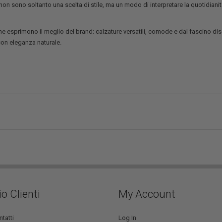
on sono soltanto una scelta di stile, ma un modo di interpretare la quotidiani
e esprimono il meglio del brand: calzature versatili, comode e dal fascino dis
on eleganza naturale.
io Clienti
My Account
ntatti
Log In