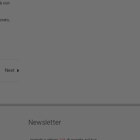
tà con
creto,
Next
Newsletter
Iscriviti e ottieni
10€
di sconto sul tuo