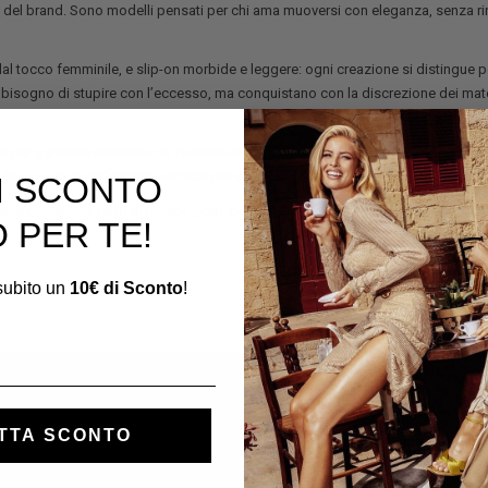
ia del brand. Sono modelli pensati per chi ama muoversi con eleganza, senza ri
al tocco femminile, e slip-on morbide e leggere: ogni creazione si distingue pe
bisogno di stupire con l’eccesso, ma conquistano con la discrezione dei mate
ne per garantire morbidezza, resistenza e una calzata naturale. Alcuni modelli
tre e nuance sofisticate, perfette per chi cerca uno stile versatile e raffinato.
DI SCONTO
usso quotidiano
, fatto di piccoli gesti, passi leggeri e comfort autentico. È una
 PER TE!
i subito un
10€ di Sconto
!
TTA SCONTO