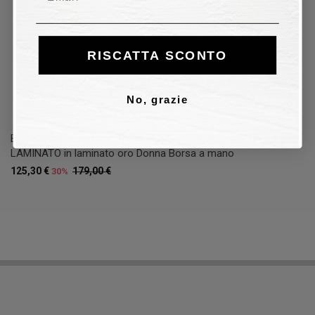
RISCATTA SCONTO
No, grazie
Borsa a mano Rebelle GILDA HOBO S IMPULSE DOLLARO
LAMINATO in laminato oro Donna Borsa a mano
125,30 €
179,00 €
30%