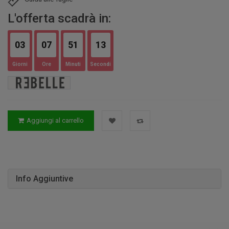
L'offerta scadrà in:
03
07
51
12
Giorni
Ore
Minuti
Secondi
Aggiungi al carrello
Info Aggiuntive