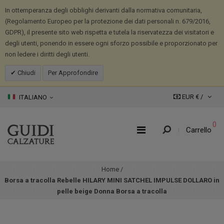
In ottemperanza degli obblighi derivanti dalla normativa comunitaria,
(Regolamento Europeo per la protezione dei dati personali n. 679/2016,
GDPR), il presente sito web rispetta e tutela la riservatezza dei visitatori e
degli utenti, ponendo in essere ogni sforzo possibile e proporzionato per
non ledere i diritti degli utenti.
Chiudi
Per Approfondire
EUR € /
ITALIANO
0
Carrello
Home
/
Borsa a tracolla Rebelle HILARY MINI SATCHEL IMPULSE DOLLARO in
pelle beige Donna Borsa a tracolla