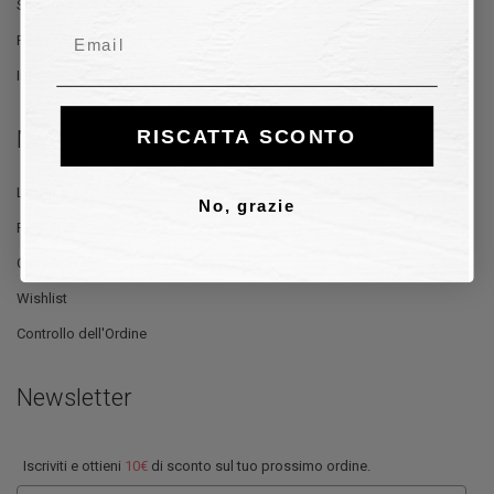
Spedizione e Consegna
Email
Reso e Rimborso
Informativa sulla Privacy
My Account
RISCATTA SCONTO
Log In
No, grazie
Registrati
Carrello
Wishlist
Controllo dell'Ordine
Newsletter
Iscriviti e ottieni
10€
di sconto sul tuo prossimo ordine.