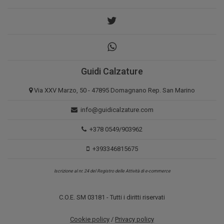
Guidi Calzature
Via XXV Marzo, 50 - 47895 Domagnano Rep. San Marino
info@guidicalzature.com
+378 0549/903962
+393346815675
Iscrizione al nr. 24 del Registro delle Attività di e-commerce
C.O.E. SM 03181 - Tutti i diritti riservati
Cookie policy
/
Privacy policy