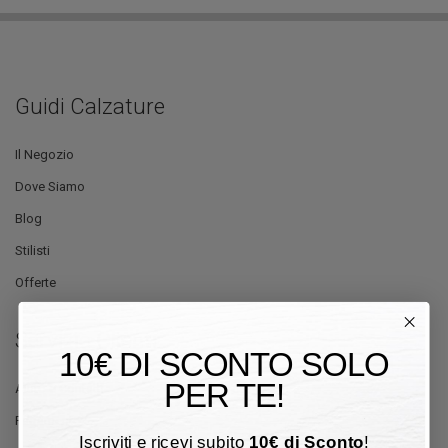
Guidi Calzature
Il Negozio
Dove Siamo
Blog
Stilisti
Offerte
Servizio Clienti
10€ DI SCONTO SOLO
PER TE!
Aiuto e Contatti
Pagamento
Iscriviti e ricevi subito
10
€
di Sconto
!