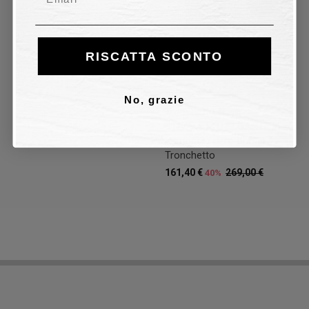
40%
RISCATTA SCONTO
No, grazie
Tronchetto Ncub
STIVALETTO ELGANTE in
camoscio nero Donna
Tronchetto
161,40 €
269,00 €
40%