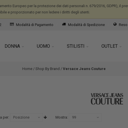
mento Europeo per la protezione dei dati personali n. 679/2016, GDPR), il prese
ile e proporzionato per non ledere i diritti degli utenti.
2
Modalità di Pagamento
Modalità di Spedizione
Reso 
DONNA
UOMO
STILISTI
OUTLET
Home
/
Shop By Brand
/
Versace Jeans Couture
a per:
Mostra: