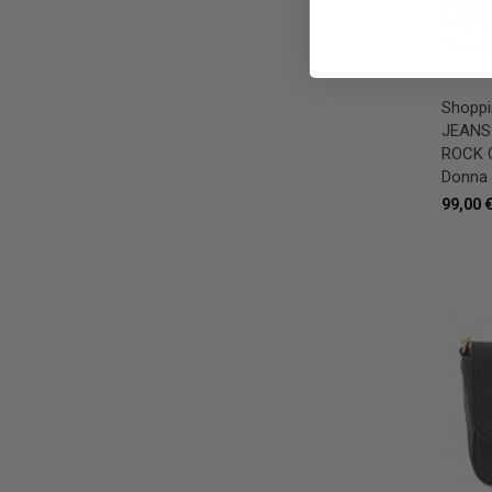
Shoppi
JEANS
ROCK C
Donna 
99,00 