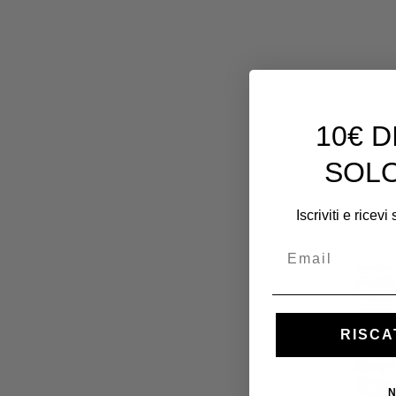
10€ 
SOLO
Iscriviti e ricev
Email
RISCA
N