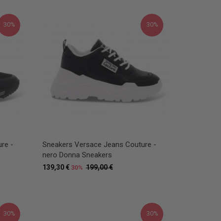
30%
30%
re -
Sneakers Versace Jeans Couture -
nero Donna Sneakers
139,30 €
199,00 €
30%
30%
30%