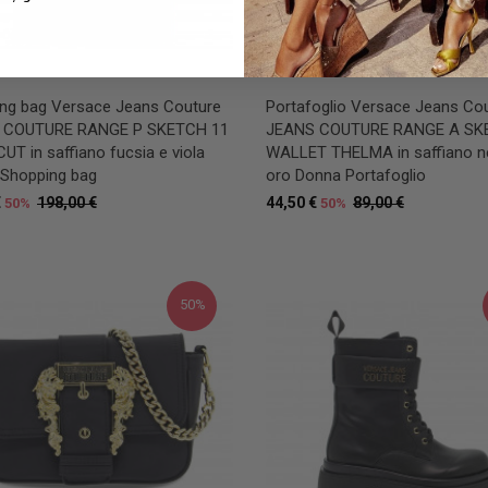
ng bag Versace Jeans Couture
Portafoglio Versace Jeans Co
 COUTURE RANGE P SKETCH 11
JEANS COUTURE RANGE A SK
UT in saffiano fucsia e viola
WALLET THELMA in saffiano n
Shopping bag
oro Donna Portafoglio
€
198,00 €
44,50 €
89,00 €
50%
50%
50%