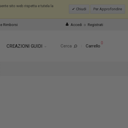
nte sito web rispetta e tutela la
Chiudi
Per Approfondire
e Rimborsi
Accedi
o
Registrati
0
CREAZIONI GUIDI
Cerca
Carrello