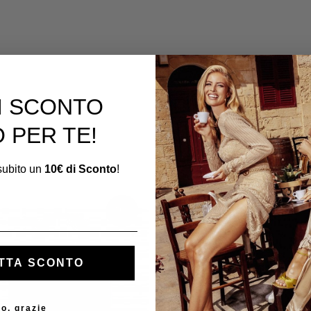
DI SCONTO
 PER TE!
i subito un
10€ di Sconto
!
50%
TTA SCONTO
o, grazie