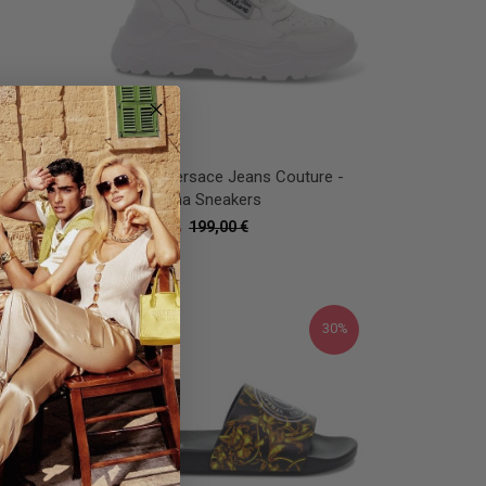
Sneakers Versace Jeans Couture -
bianco Donna Sneakers
139,30 €
199,00 €
30%
50%
30%