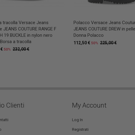
a tracolla Versace Jeans
Polacco Versace Jeans Coutu
re JEANS COUTURE RANGE F
JEANS COUTURE DREW in pelle
 19 BUCKLE in nylon nero
Donna Polacco
Borsa a tracolla
112,50 €
225,00 €
50%
 €
232,00 €
50%
io Clienti
My Account
ntatti
Log In
o
Registrati