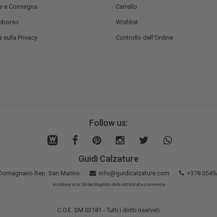
e e Consegna
Carrello
mborso
Wishlist
 sulla Privacy
Controllo dell'Ordine
Follow us:
Guidi Calzature
5 Domagnano Rep. San Marino
info@guidicalzature.com
+378 0549
Iscrizione al nr. 24 del Registro delle Attività di e-commerce
C.O.E. SM 03181 - Tutti i diritti riservati